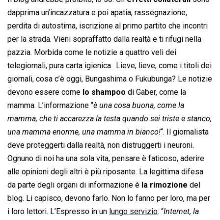
dapprima un’incazzatura e poi apatia, rassegnazione,
perdita di autostima, iscrizione al primo partito che incontri
per la strada. Vieni sopraffatto dalla realtà e ti rifugi nella
pazzia. Morbida come le notizie a quattro veli dei
telegiornali, pura carta igienica.. Lieve, lieve, come i titoli dei
giornali, cosa c’è oggi, Bungashima o Fukubunga? Le notizie
devono essere come
lo shampoo
di Gaber, come la
mamma. L’informazione “
è una cosa buona, come la
mamma, che ti accarezza la testa quando sei triste e stanco,
una mamma enorme, una mamma in bianco!
“. Il giornalista
deve proteggerti dalla realtà, non distruggerti i neuroni.
Ognuno di noi ha una sola vita, pensare è faticoso, aderire
alle opinioni degli altri è più riposante. La legittima difesa
da parte degli organi di informazione è
la rimozione
del
blog. Li capisco, devono farlo. Non lo fanno per loro, ma per
i loro lettori. L’Espresso in un
lungo servizio
: “
Internet, la