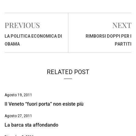
a
h
i
h
m
o
r
c
a
n
r
a
p
i
e
t
k
e
i
y
n
PREVIOUS
NEXT
b
s
e
a
l
L
t
o
A
d
d
i
LA POLITICA ECONOMICA DI
RIMBORSI DOPPI PER I
o
p
I
s
n
OBAMA
PARTITI
k
p
n
k
RELATED POST
Agosto 19, 2011
Il Veneto “fuori porta” non esiste più
Agosto 27, 2011
La barca sta affondando