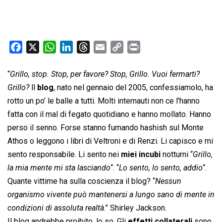
F
X
W
L
T
E
C
P
a
h
i
h
m
o
r
c
a
n
r
a
p
i
“
Grillo, stop. Stop, per favore? Stop, Grillo. Vuoi fermarti?
e
t
k
e
i
y
n
Grillo?
 ll
blog
, nato nel gennaio del 2005, confessiamolo, ha
b
s
e
a
l
L
t
rotto un po’ le balle a tutti. Molti internauti non ce l’hanno
o
A
d
d
i
fatta con il mal di fegato quotidiano e hanno mollato. Hanno
o
p
I
s
n
perso il senno. Forse stanno fumando hashish sul Monte
k
p
n
k
Athos o leggono i libri di Veltroni e di Renzi. Li capisco e mi
sento responsabile. Li sento nei
miei incubi
notturni “
Grillo,
la mia mente mi sta lasciando
“. “
Lo sento, lo sento, addio
“.
Quante vittime ha sulla coscienza il blog? “
Nessun
organismo vivente può mantenersi a lungo sano di mente in
condizioni di assoluta realtà
.” Shirley Jackson.
Il blog andrebbe proibito, lo so. Gli
effetti collaterali
sono