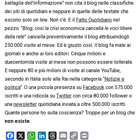
battaglia dell’informazione
” non cita il blog nelle classifiche
dei siti di quotidiani e neppure in quelle delle testate che
escono solo on line. Non c’è. E il
Fatto Quotidiano
nel
pezzo: “
Blog, così la crisi economica cancella le voci libere
della rete
” cancella preventivamente il blog attribuendogli
250.000 visite al mese. Ed è giusto così. Il blog fa male ai
giornali e anche ai loro editori. Cinque milioni e
duecentomila visite al mese non possono essere tollerate.
E neppure 80 e più milioni di visite al canale YouTube,
secondo in Italia solo alla Rai nella categoria “
Notizie e
politica
“. O una piccola presenza su
Facebook
con 575.000
iscritti e una ridicola su
Twitter
con circa 80.000 follower o
una
newsletter
quotidiana inviata a oltre 500.000 iscritti.
Quante persone ho sulla coscienza? Troppe per un blog che
non esiste
.
F
X
W
L
T
E
C
P