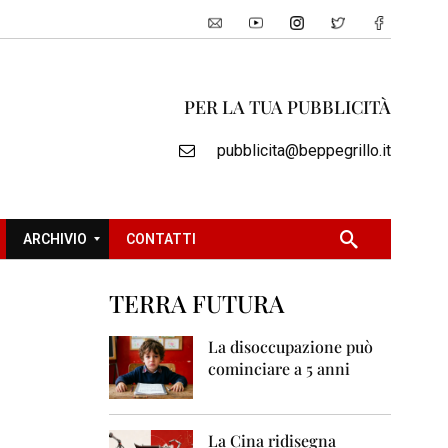
PER LA TUA PUBBLICITÀ
pubblicita@beppegrillo.it
ARCHIVIO
CONTATTI
TERRA FUTURA
2
0
La disoccupazione può
0
cominciare a 5 anni
5
2
0
La Cina ridisegna