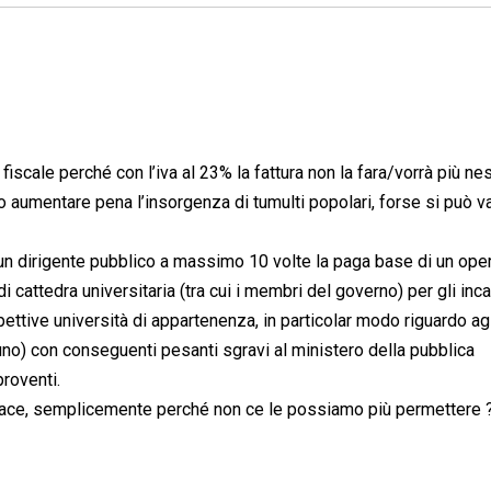
 fiscale perché con l’iva al 23% la fattura non la fara/vorrà più n
o aumentare pena l’insorgenza di tumulti popolari, forse si può v
 un dirigente pubblico a massimo 10 volte la paga base di un ope
i cattedra universitaria (tra cui i membri del governo) per gli inca
spettive università di appartenenza, in particolar modo riguardo ag
’uno) con conseguenti pesanti sgravi al ministero della pubblica
proventi.
di pace, semplicemente perché non ce le possiamo più permettere 