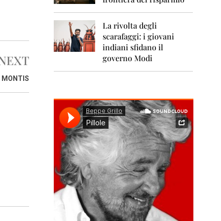
0
1
1
La rivolta degli
scarafaggi: i giovani
2
0
indiani sfidano il
1
NEXT
governo Modi
2
 MONTIS
2
0
1
3
2
0
1
4
2
0
1
5
2