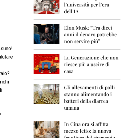
0
l’università per l’era
6
dell’IA
2
0
Elon Musk: “Tra dieci
0
anni il denaro potrebbe
7
non servire più”
2
essuno!
0
alutare
La Generazione che non
0
8
riesce più a uscire di
casa
raio?
2
0
richi
0
Gli allevamenti di polli
li
9
stanno alimentando i
batteri della diarrea
2
umana
0
?
1
0
In Cina ora si affitta
mezzo letto: la nuova
2
frontiera del risparmio