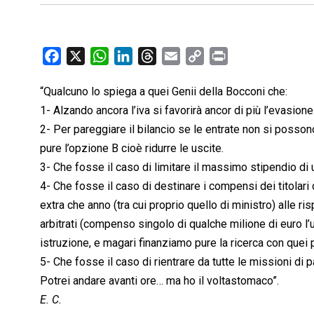
F
X
W
L
T
E
C
P
a
h
i
h
m
o
r
“Qualcuno lo spiega a quei Genii della Bocconi che:
c
a
n
r
a
p
i
1- Alzando ancora l’iva si favorirà ancor di più l’evasione
e
t
k
e
i
y
n
b
s
e
a
l
L
t
2- Per pareggiare il bilancio se le entrate non si posson
o
A
d
d
i
pure l’opzione B cioè ridurre le uscite.
o
p
I
s
n
3- Che fosse il caso di limitare il massimo stipendio di
k
p
n
k
4- Che fosse il caso di destinare i compensi dei titolari d
extra che anno (tra cui proprio quello di ministro) alle ri
arbitrati (compenso singolo di qualche milione di euro l
istruzione, e magari finanziamo pure la ricerca con quei 
5- Che fosse il caso di rientrare da tutte le missioni 
Potrei andare avanti ore… ma ho il voltastomaco”.
E. C.