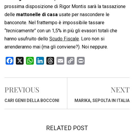
prossima disposizione di Rigor Montis sarà la tassazione
delle
mattonelle di casa
usate per nascondere le
banconote. Nel frattempo è impossibile tassare
“
tecnicamente
” con un 1,5% in più gli evasori totali che
hanno usufruito dello
Scudo Fiscale
. Loro non si
arrenderanno mai (ma gli conviene?). Noi neppure.
F
X
W
L
T
E
C
P
a
h
i
h
m
o
r
c
a
n
r
a
p
i
e
t
k
e
i
y
n
PREVIOUS
NEXT
b
s
e
a
l
L
t
o
A
d
d
i
CARI GENII DELLA BOCCONI
MARIKA, SEPOLTA IN ITALIA
o
p
I
s
n
k
p
n
k
RELATED POST