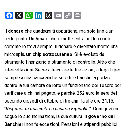
F
X
W
L
T
E
C
P
a
h
i
h
m
o
r
c
a
n
r
a
p
i
Il
denaro
che guadagni ti appartiene, ma solo fino a un
e
t
k
e
i
y
n
certo punto. Un Amato che di notte entra nel tuo conto
b
s
e
a
l
L
t
corrente lo trovi sempre. Il denaro è diventato inoltre una
o
A
d
d
i
microspia,
un chip sottocutaneo
. Si è evoluto da
o
p
I
s
n
strumento finanziario a strumento di controllo. Altro che
k
p
n
k
intercettazioni. Serve a tracciare le tue azioni, a legarti per
sempre a una banca anche se odi le banche, a portare
dentro la tua camera da letto un funzionario del Tesoro per
verificare a chi hai pagato, e perché, 252 euro la sera del
secondo giovedì di ottobre di tre anni fa alle ore 21.15.
“
Rispondimi maledetto o chiamo Equitalia!
“. Ogni governo
segue le sue inclinazioni, la sua cultura. Il
governo dei
Banchieri
non fa eccezioni. Pensioni e stipendi pubblici