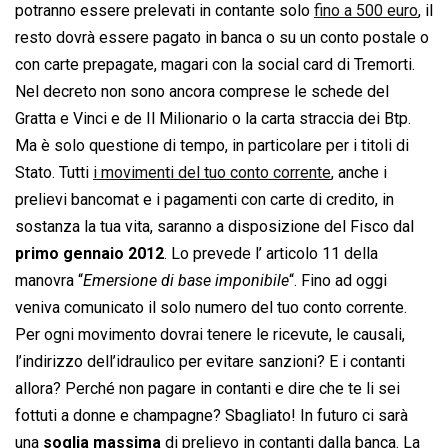
potranno essere prelevati in contante solo
fino a 500 euro
, il
resto dovrà essere pagato in banca o su un conto postale o
con carte prepagate, magari con la social card di Tremorti.
Nel decreto non sono ancora comprese le schede del
Gratta e Vinci e de Il Milionario o la carta straccia dei Btp.
Ma è solo questione di tempo, in particolare per i titoli di
Stato. Tutti
i movimenti del tuo conto corrente
, anche i
prelievi bancomat e i pagamenti con carte di credito, in
sostanza la tua vita, saranno a disposizione del Fisco dal
primo gennaio 2012
. Lo prevede l’ articolo 11 della
manovra “
Emersione di base imponibile
“. Fino ad oggi
veniva comunicato il solo numero del tuo conto corrente.
Per ogni movimento dovrai tenere le ricevute, le causali,
l’indirizzo dell’idraulico per evitare sanzioni? E i contanti
allora? Perché non pagare in contanti e dire che te li sei
fottuti a donne e champagne? Sbagliato! In futuro ci sarà
una
soglia massima
di prelievo in contanti dalla banca. La