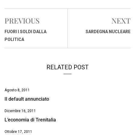
c
a
n
r
a
p
i
e
t
k
e
i
y
n
PREVIOUS
NEXT
b
s
e
a
l
L
t
o
A
d
d
i
FUORI I SOLDI DALLA
SARDEGNA NUCLEARE
o
p
I
s
n
POLITICA
k
p
n
k
RELATED POST
Agosto 8, 2011
Il default annunciato
Dicembre 16, 2011
L’economia di Trenitalia
Ottobre 17, 2011