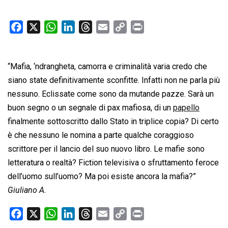
F
X
W
L
T
E
C
P
a
h
i
h
m
o
r
c
a
n
r
a
p
i
“Mafia, ‘ndrangheta, camorra e criminalità varia credo che
e
t
k
e
i
y
n
b
s
e
a
l
L
t
siano state definitivamente sconfitte. Infatti non ne parla più
o
A
d
d
i
nessuno. Eclissate come sono da mutande pazze. Sarà un
o
p
I
s
n
buon segno o un segnale di pax mafiosa, di un
papello
k
p
n
k
finalmente sottoscritto dallo Stato in triplice copia? Di certo
è che nessuno le nomina a parte qualche coraggioso
scrittore per il lancio del suo nuovo libro. Le mafie sono
letteratura o realtà? Fiction televisiva o sfruttamento feroce
dell’uomo sull’uomo? Ma poi esiste ancora la mafia?”
Giuliano A.
F
X
W
L
T
E
C
P
a
h
i
h
m
o
r