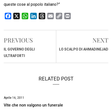
queste cose al popolo italiano?”
F
X
W
L
T
E
C
P
a
h
i
h
m
o
r
c
a
n
r
a
p
i
e
t
k
e
i
y
n
PREVIOUS
NEXT
b
s
e
a
l
L
t
o
A
d
d
i
IL GOVERNO DEGLI
LO SCALPO DI AHMADINEJAD
o
p
I
s
n
ULTRAFORTI
k
p
n
k
RELATED POST
Aprile 16, 2011
Vite che non valgono un funerale