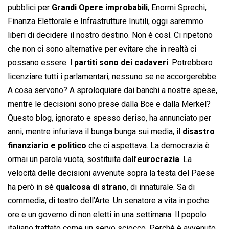
pubblici per
Grandi Opere improbabili
, Enormi Sprechi,
Finanza Elettorale e Infrastrutture Inutili, oggi saremmo
liberi di decidere il nostro destino. Non è così. Ci ripetono
che non ci sono alternative per evitare che in realtà ci
possano essere.
I partiti sono dei cadaveri
. Potrebbero
licenziare tutti i parlamentari, nessuno se ne accorgerebbe.
A cosa servono? A sproloquiare dai banchi a nostre spese,
mentre le decisioni sono prese dalla Bce e dalla Merkel?
Questo blog, ignorato e spesso deriso, ha annunciato per
anni, mentre infuriava il bunga bunga sui media, il
disastro
finanziario e politico
che ci aspettava. La democrazia è
ormai un parola vuota, sostituita dall’
eurocrazia
. La
velocità delle decisioni avvenute sopra la testa del Paese
ha però in sé
qualcosa di strano
, di innaturale. Sa di
commedia, di teatro dell’Arte. Un senatore a vita in poche
ore e un governo di non eletti in una settimana. Il popolo
italiano trattato come un servo sciocco. Perché è avvenuto