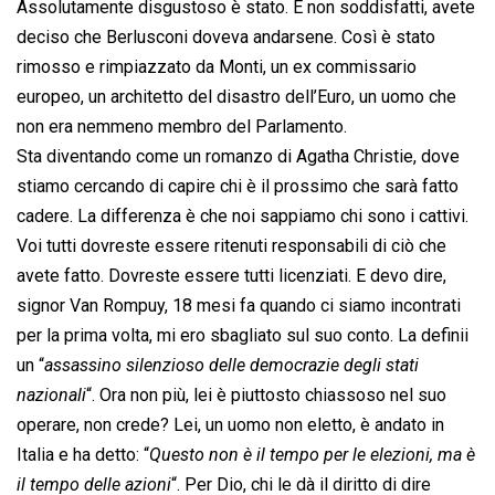
Assolutamente disgustoso è stato. E non soddisfatti, avete
deciso che Berlusconi doveva andarsene. Così è stato
rimosso e rimpiazzato da Monti, un ex commissario
europeo, un architetto del disastro dell’Euro, un uomo che
non era nemmeno membro del Parlamento.
Sta diventando come un romanzo di Agatha Christie, dove
stiamo cercando di capire chi è il prossimo che sarà fatto
cadere. La differenza è che noi sappiamo chi sono i cattivi.
Voi tutti dovreste essere ritenuti responsabili di ciò che
avete fatto. Dovreste essere tutti licenziati. E devo dire,
signor Van Rompuy, 18 mesi fa quando ci siamo incontrati
per la prima volta, mi ero sbagliato sul suo conto. La definii
un “
assassino silenzioso delle democrazie degli stati
nazionali
“. Ora non più, lei è piuttosto chiassoso nel suo
operare, non crede? Lei, un uomo non eletto, è andato in
Italia e ha detto: “
Questo non è il tempo per le elezioni, ma è
il tempo delle azioni
“. Per Dio, chi le dà il diritto di dire