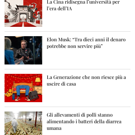
La Cina ridisegna l’università per
l’era dell’IA
Elon Musk: “Tra dieci anni il denaro
potrebbe non servire più”
La Generazione che non riesce più a
uscire di casa
Gli allevamenti di polli stanno
alimentando i batteri della diarrea
umana