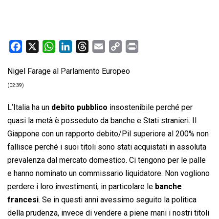
F
X
W
L
T
E
C
P
a
h
i
h
m
o
r
Nigel Farage al Parlamento Europeo
c
a
n
r
a
p
i
e
t
k
e
i
y
n
(02:39)
b
s
e
a
l
L
t
L’Italia ha un
debito pubblico
insostenibile perché per
o
A
d
d
i
quasi la metà è posseduto da banche e Stati stranieri. Il
o
p
I
s
n
Giappone con un rapporto debito/Pil superiore al 200% non
k
p
n
k
fallisce perché i suoi titoli sono stati acquistati in assoluta
prevalenza dal mercato domestico. Ci tengono per le palle
e hanno nominato un commissario liquidatore. Non vogliono
perdere i loro investimenti, in particolare le
banche
francesi
. Se in questi anni avessimo seguito la politica
della prudenza, invece di vendere a piene mani i nostri titoli