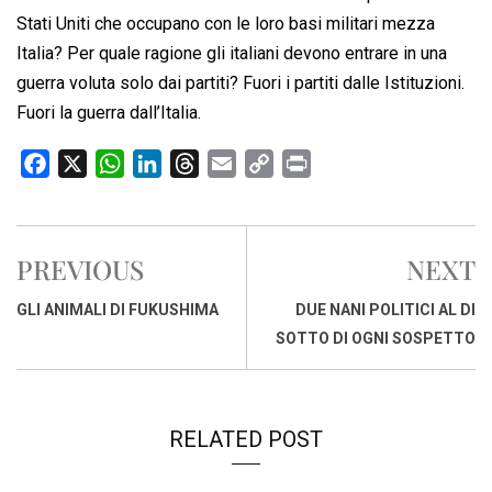
Stati Uniti che occupano con le loro basi militari mezza
Italia? Per quale ragione gli italiani devono entrare in una
guerra voluta solo dai partiti? Fuori i partiti dalle Istituzioni.
Fuori la guerra dall’Italia.
F
X
W
L
T
E
C
P
a
h
i
h
m
o
r
c
a
n
r
a
p
i
e
t
k
e
i
y
n
PREVIOUS
NEXT
b
s
e
a
l
L
t
o
A
d
d
i
GLI ANIMALI DI FUKUSHIMA
DUE NANI POLITICI AL DI
o
p
I
s
n
SOTTO DI OGNI SOSPETTO
k
p
n
k
RELATED POST