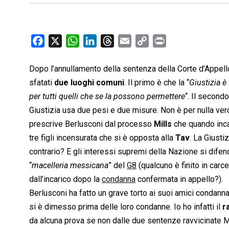
F
X
W
L
T
E
C
P
a
h
i
h
m
o
r
c
a
n
r
a
p
i
Dopo l’annullamento della sentenza della Corte d’Appell
e
t
k
e
i
y
n
sfatati
due luoghi comuni
. Il primo è che la “
Giustizia è 
b
s
e
a
l
L
t
per tutti quelli che se la possono permettere
“. Il second
o
A
d
d
i
Giustizia usa due pesi e due misure. Non è per nulla ve
o
p
I
s
n
prescrive Berlusconi dal processo
Mills
che quando inca
k
p
n
k
tre figli incensurata che si è opposta alla
Tav
. La Giusti
contrario? E gli interessi supremi della Nazione si difen
“
macelleria messicana
” del
G8
(qualcuno è finito in car
dall’incarico dopo la
condanna
confermata in appello?).
Berlusconi ha fatto un grave torto ai suoi amici condannat
si è dimesso prima delle loro condanne. Io ho infatti il
r
da alcuna prova se non dalle due sentenze ravvicinate Mi