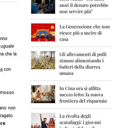
0
anni il denaro potrebbe
6
non servire più”
2
0
La Generazione che non
0
7
riesce più a uscire di
nno
casa
2
è uguale
0
0
ma che la
Gli allevamenti di polli
8
stanno alimentando i
batteri della diarrea
ia
con
2
umana
0
0
9
In Cina ora si affitta
 rimosso
mezzo letto: la nuova
2
frontiera del risparmio
0
1
gano: non
0
fragato
La rivolta degli
scarafaggi: i giovani
2
are