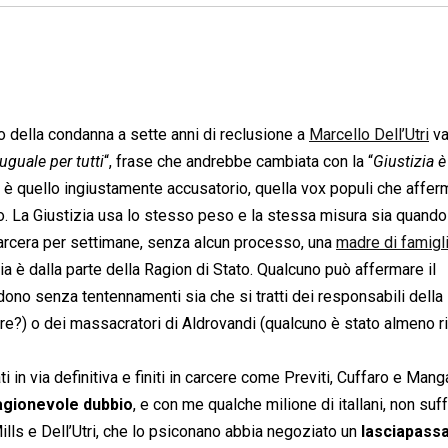
o della condanna a sette anni di reclusione a
Marcello Dell’Utri
va
uguale per tutti
“, frase che andrebbe cambiata con la “
Giustizia 
o è quello ingiustamente accusatorio, quella vox populi che affer
ro. La Giustizia usa lo stesso peso e la stessa misura sia quando
rcera per settimane, senza alcun processo, una
madre di famigl
zia è dalla parte della Ragion di Stato. Qualcuno può affermare il
dono senza tentennamenti sia che si tratti dei responsabili della
cere?) o dei massacratori di Aldrovandi (qualcuno è stato almeno
i in via definitiva e finiti in carcere come Previti, Cuffaro e Man
agionevole dubbio
, e con me qualche milione di itallani, non suf
lls e Dell’Utri, che lo psiconano abbia negoziato un
lasciapass