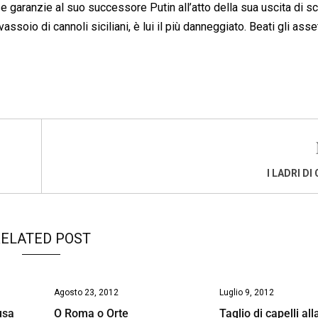
e garanzie al suo successore Putin all’atto della sua uscita di s
soio di cannoli siciliani, è lui il più danneggiato. Beati gli asset
I LADRI DI
ELATED POST
Agosto 23, 2012
Luglio 9, 2012
usa
O Roma o Orte
Taglio di capelli all