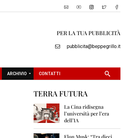
PER LA TUA PUBBLICITÀ
pubblicita@beppegrillo.it
ARCHIVIO
CONTATTI
TERRA FUTURA
2
0
La Cina ridisegna
0
l’università per l’era
5
dell’IA
2
0
Elon Musk: “Tra dieci