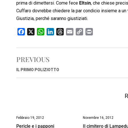
prima di dimettersi. Come fece
Eltsin
, che chiese precis
Cuffaro dovrebbe chiedere la par condicio insieme a un vas
Giustizia, perché saranno giustiziati.
F
X
W
L
T
E
C
P
a
h
i
h
m
o
r
c
a
n
r
a
p
i
e
t
k
e
i
y
n
PREVIOUS
b
s
e
a
l
L
t
o
A
d
d
i
IL PRIMO POLIZIOTTO
o
p
I
s
n
k
p
n
k
R
Febbraio 19, 2012
Novembre 16, 2012
Pericle e i papponi
Il cimitero di Lamped