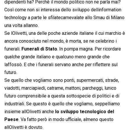
dipendenti ha? Perchè il mondo politico non ne parla mai?
Così come non si interessa dello sviluppo dellinformation
technology a parte le sfilatecarnevalate allo Smau di Milano
una volta allanno.
Se lOlivetti, una delle poche aziende italiane il cui marchio è
ancora conosciuto nel mondo, è morta, se ne celebrino i
funerali.
Funerali di Stato
. In pompa magna. Per ricordare
qualche grande italiano e qualcuno meno grande che
laffossò. E che i funerali servano anche per riflettere sul
futuro.
Se quello che vogliamo sono ponti, supermercati, strade,
viadotti, marciapiedi, catrame, mattoni, parcheggi, lunico
futuro comprensibile a questa sottospecie di politici e di
industriali. Se questo è quello che vogliamo, seppelliamo
insieme allOlivetti anche
lo sviluppo tecnologico del
Paese
. Va fatto però in modo ufficiale, almeno questo
allOlivetti è dovuto.