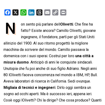
F
X
W
L
T
E
C
P
a
h
i
h
m
o
r
N
on sento più parlare dell
Olivetti
. Che fine ha
c
a
n
r
a
p
i
e
fatto? Esiste ancora? Camillo Olivetti, giovane
t
k
e
i
y
n
b
s
e
a
l
L
t
ingegnere, il fondatore, partì per gli Stati Uniti
o
A
d
d
i
allinizio del 1900. Al suo ritorno progettò la migliore
o
p
I
s
n
macchina da scrivere del mondo. Camillo passava la
k
p
n
k
domenica con i suoi operai. Costruì per loro
una città a
misura duomo
. Anticipò di anni le conquiste sindacali.
Unutopia che fu poi anche di suo figlio Adriano. Negli anni
80 lOlivetti faceva concorrenza nel mondo a IBM, HP, Bull.
Aveva laboratori di ricerca in California. Sedi ovunque.
Migliaia di tecnici e ingegneri
. Dirlo oggi sembra un
sogno ad occhi aperti. Ma è successo ieri, appena ieri.
Cosè oggi lOlivetti? Chi la dirige? Che cosa produce? Quanti