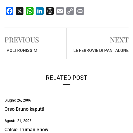
F
X
W
L
T
E
C
P
a
h
i
h
m
o
r
c
a
n
r
a
p
i
e
t
k
e
i
y
n
PREVIOUS
NEXT
b
s
e
a
l
L
t
o
A
d
d
i
I POLTRONISSIMI
LE FERROVIE DI PANTALONE
o
p
I
s
n
k
p
n
k
RELATED POST
Giugno 26, 2006
Orso Bruno kaputt!
Agosto 21, 2006
Calcio Truman Show