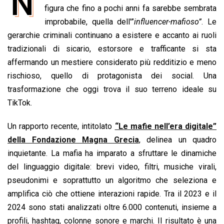
N
e
figura che fino a pochi anni fa sarebbe sembrata
t
k
e
i
y
n
b
s
e
a
l
L
t
improbabile, quella dell'”
influencer-mafioso”
. Le
o
A
d
d
i
gerarchie criminali continuano a esistere e accanto ai ruoli
o
p
I
s
n
tradizionali di sicario, estorsore e trafficante si sta
k
p
n
k
affermando un mestiere considerato più redditizio e meno
rischioso, quello di protagonista dei social. Una
trasformazione che oggi trova il suo terreno ideale su
TikTok.
Un rapporto recente, intitolato
“Le mafie nell’era digitale”
della Fondazione Magna Grecia
,
delinea un quadro
inquietante. La mafia ha imparato a sfruttare le dinamiche
del linguaggio digitale: brevi video, filtri, musiche virali,
pseudonimi e soprattutto un algoritmo che seleziona e
amplifica ciò che ottiene interazioni rapide. Tra il 2023 e il
2024 sono stati analizzati oltre 6.000 contenuti, insieme a
profili, hashtag, colonne sonore e marchi. Il risultato è una