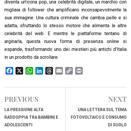
diventa un’icona pop, una celebrità digitale, un marchio con
migliaia di follower che amplificano inconsapevolmente la
sua immagine. Una cultura criminale che cambia pelle e si
adatta, sfruttando lo stesso motore che alimenta le altre
celebrità del web. E mentre le piattaforme tentano di
arginarla, questa nuova forma di presenza online si
espande, trasformando uno dei mestieri più antichi d’Italia
in un prodotto da scrollare.
F
X
W
L
T
E
C
P
a
h
i
h
m
o
r
c
a
n
r
a
p
i
e
t
k
e
i
y
n
PREVIOUS
NEXT
b
s
e
a
l
L
t
o
A
d
d
i
LA PRESSIONE ALTA
UNA LETTERA SUL TEMA
o
p
I
s
n
RADDOPPIA TRA BAMBINI E
FOTOVOLTAICO E CONSUMO
k
p
n
k
ADOLESCENTI
DI SUOLO