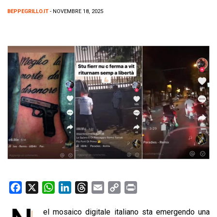
BEPPEGRILLO.IT
- NOVEMBRE 18, 2025
F
X
W
L
T
E
C
P
a
h
i
h
m
o
r
el mosaico digitale italiano sta emergendo una
c
a
n
r
a
p
i