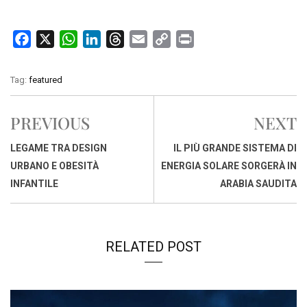
F
X
W
L
T
E
C
P
a
h
i
h
m
o
r
c
a
n
r
a
p
i
Tag:
featured
e
t
k
e
i
y
n
b
s
e
a
l
L
t
PREVIOUS
NEXT
o
A
d
d
i
o
p
I
s
n
LEGAME TRA DESIGN
IL PIÙ GRANDE SISTEMA DI
k
p
n
k
URBANO E OBESITÀ
ENERGIA SOLARE SORGERÀ IN
INFANTILE
ARABIA SAUDITA
RELATED POST