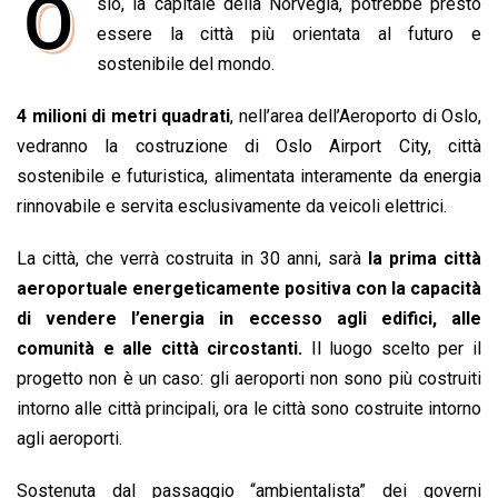
O
slo, la capitale della Norvegia, potrebbe presto
c
a
n
r
a
p
i
e
essere la città più orientata al futuro e
t
k
e
i
y
n
b
s
e
a
l
L
t
sostenibile del mondo.
o
A
d
d
i
4 milioni di metri quadrati
, nell’area dell’Aeroporto di Oslo,
o
p
I
s
n
vedranno la costruzione di Oslo Airport City, città
k
p
n
k
sostenibile e futuristica, alimentata interamente da energia
rinnovabile e servita esclusivamente da veicoli elettrici.
La città, che verrà costruita in 30 anni, sarà
la prima città
aeroportuale energeticamente positiva con la capacità
di vendere l’energia in eccesso agli edifici, alle
comunità e alle città circostanti.
Il luogo scelto per il
progetto non è un caso: gli aeroporti non sono più costruiti
intorno alle città principali, ora le città sono costruite intorno
agli aeroporti.
Sostenuta dal passaggio “ambientalista” dei governi