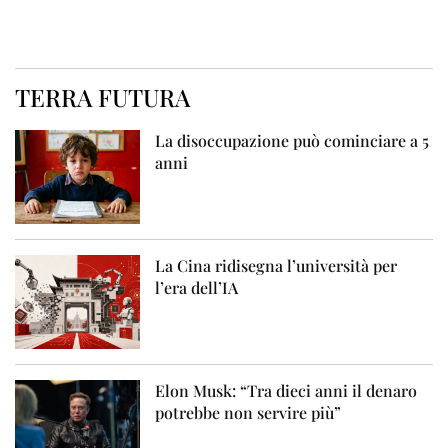
TERRA FUTURA
La disoccupazione può cominciare a 5
anni
La Cina ridisegna l’università per
l’era dell’IA
Elon Musk: “Tra dieci anni il denaro
potrebbe non servire più”