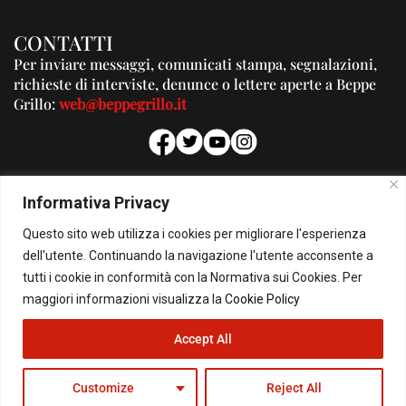
CONTATTI
Per inviare messaggi, comunicati stampa, segnalazioni,
richieste di interviste, denunce o lettere aperte a Beppe
Grillo:
web@beppegrillo.it
PUBBLICITA'
Informativa Privacy
Per la tua pubblicità su questo Blog:
Questo sito web utilizza i cookies per migliorare l'esperienza
pubblicita@beppegrillo.it
dell'utente. Continuando la navigazione l'utente acconsente a
tutti i cookie in conformità con la Normativa sui Cookies. Per
HOMEPAGE
COOKIE POLICY
PRIVACY POLICY
CONTATTI
maggiori informazioni visualizza la
Cookie Policy
Accept All
© Copyright 2026 - Il Blog di Beppe Grillo. All Rights Reserved - Powered by
happygrafic.com
Customize
Reject All