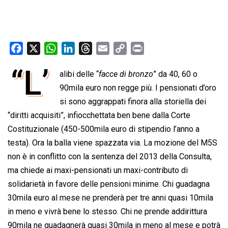
F
X
W
L
T
E
C
P
a
h
i
h
m
o
r
“L’
alibi delle “
facce di bronzo
” da 40, 60 o
c
a
n
r
a
p
i
e
t
90mila euro non regge più. I pensionati d’oro
k
e
i
y
n
b
s
e
a
l
L
t
si sono aggrappati finora alla storiella dei
o
A
d
d
i
“diritti acquisiti”, infiocchettata ben bene dalla Corte
o
p
I
s
n
Costituzionale (450-500mila euro di stipendio l’anno a
k
p
n
k
testa). Ora la balla viene spazzata via. La mozione del M5S
non è in conflitto con la sentenza del 2013 della Consulta,
ma chiede ai maxi-pensionati un maxi-contributo di
solidarietà in favore delle pensioni minime. Chi guadagna
30mila euro al mese ne prenderà per tre anni quasi 10mila
in meno e vivrà bene lo stesso. Chi ne prende addirittura
90mila ne guadagnerà quasi 30mila in meno al mese e potrà