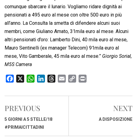
comunque sbarcare il lunario. Vogliamo ridare dignità ai
pensionati a 495 euro al mese con oltre 500 euro in più
all’anno. La Consulta la smetta di difendere alcuni suoi
membri, come Giuliano Amato, 31mila euro al mese. Alcuni
altri pensionati d’oro: Lamberto Dini, 40 mila euro al mese,
Mauro Sentinelli (ex manager Telecom) 91mila euro al
mese, Vito Gamberale, 45 mila euro al mese.”
Giorgio Sorial,
M5S Camera
F
X
W
L
T
E
C
P
a
h
i
h
m
o
r
c
a
n
r
a
p
i
e
t
k
e
i
y
n
PREVIOUS
NEXT
b
s
e
a
l
L
t
o
A
d
d
i
5 GIORNI A 5 STELLE/18
A DISPOSIZIONE
o
p
I
s
n
#PRIMAICITTADINI
k
p
n
k