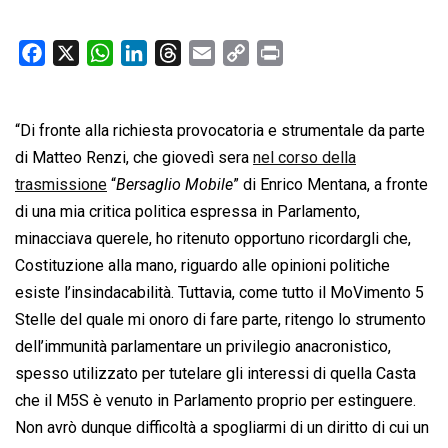
F
X
W
L
T
E
C
P
a
h
i
h
m
o
r
c
a
n
r
a
p
i
“Di fronte alla richiesta provocatoria e strumentale da parte
e
t
k
e
i
y
n
b
s
e
a
l
L
t
di Matteo Renzi, che giovedì sera
nel corso della
o
A
d
d
i
trasmissione
“
Bersaglio Mobile
” di Enrico Mentana, a fronte
o
p
I
s
n
di una mia critica politica espressa in Parlamento,
k
p
n
k
minacciava querele, ho ritenuto opportuno ricordargli che,
Costituzione alla mano, riguardo alle opinioni politiche
esiste l’insindacabilità. Tuttavia, come tutto il MoVimento 5
Stelle del quale mi onoro di fare parte, ritengo lo strumento
dell’immunità parlamentare un privilegio anacronistico,
spesso utilizzato per tutelare gli interessi di quella Casta
che il M5S è venuto in Parlamento proprio per estinguere.
Non avrò dunque difficoltà a spogliarmi di un diritto di cui un