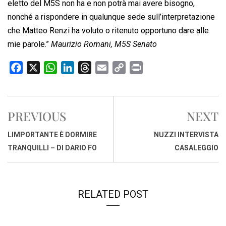
eletto del M5S non ha e non potrà mai avere bisogno,
nonché a rispondere in qualunque sede sull’interpretazione
che Matteo Renzi ha voluto o ritenuto opportuno dare alle
mie parole.”
Maurizio Romani, M5S Senato
F
X
W
L
T
E
C
P
a
h
i
h
m
o
r
c
a
n
r
a
p
i
e
t
k
e
i
y
n
PREVIOUS
NEXT
b
s
e
a
l
L
t
o
A
d
d
i
LIMPORTANTE È DORMIRE
NUZZI INTERVISTA
o
p
I
s
n
TRANQUILLI – DI DARIO FO
CASALEGGIO
k
p
n
k
RELATED POST