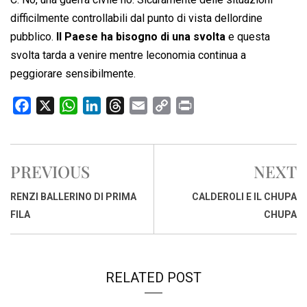
difficilmente controllabili dal punto di vista dellordine
pubblico.
Il Paese ha bisogno di una svolta
e questa
svolta tarda a venire mentre leconomia continua a
peggiorare sensibilmente.
F
X
W
L
T
E
C
P
a
h
i
h
m
o
r
c
a
n
r
a
p
i
e
t
k
e
i
y
n
PREVIOUS
NEXT
b
s
e
a
l
L
t
o
A
d
d
i
RENZI BALLERINO DI PRIMA
CALDEROLI E IL CHUPA
o
p
I
s
n
FILA
CHUPA
k
p
n
k
RELATED POST