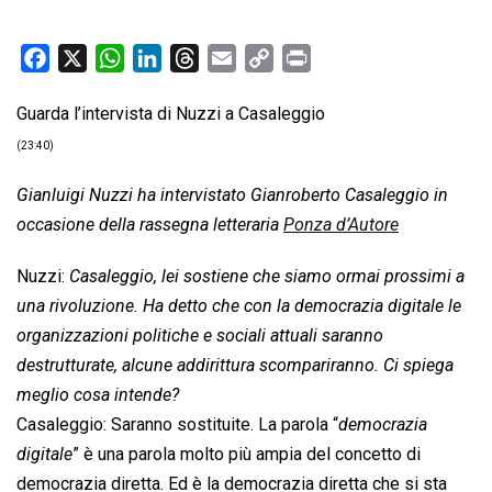
F
X
W
L
T
E
C
P
a
h
i
h
m
o
r
Guarda l’intervista di Nuzzi a Casaleggio
c
a
n
r
a
p
i
e
t
k
e
i
y
n
(23:40)
b
s
e
a
l
L
t
Gianluigi Nuzzi ha intervistato Gianroberto Casaleggio in
o
A
d
d
i
occasione della rassegna letteraria
Ponza d’Autore
o
p
I
s
n
k
p
n
k
Nuzzi:
Casaleggio, lei sostiene che siamo ormai prossimi a
una rivoluzione. Ha detto che con la democrazia digitale le
organizzazioni politiche e sociali attuali saranno
destrutturate, alcune addirittura scompariranno. Ci spiega
meglio cosa intende?
Casaleggio: Saranno sostituite. La parola “
democrazia
digitale
” è una parola molto più ampia del concetto di
democrazia diretta. Ed è la democrazia diretta che si sta