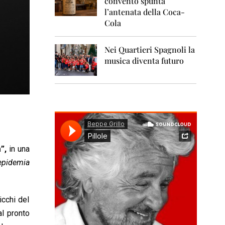
convento spunta
0
1
l’antenata della Coca-
1
Cola
2
0
Nei Quartieri Spagnoli la
1
musica diventa futuro
2
2
0
1
3
2
0
a”
,
in una
1
4
’epidemia
2
0
1
icchi del
5
al pronto
2