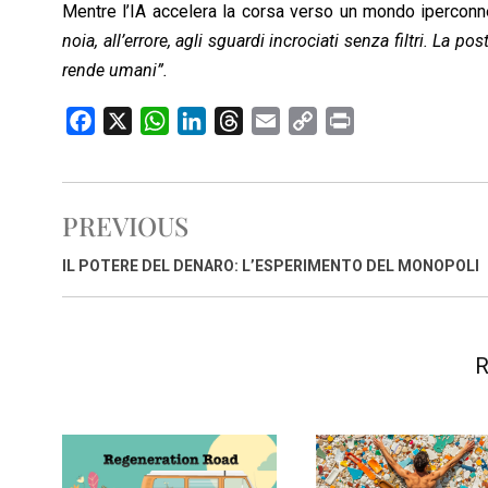
Mentre l’IA accelera la corsa verso un mondo iperconne
noia, all’errore, agli sguardi incrociati senza filtri. La 
rende umani”.
F
X
W
L
T
E
C
P
a
h
i
h
m
o
r
c
a
n
r
a
p
i
e
t
k
e
i
y
n
PREVIOUS
b
s
e
a
l
L
t
o
A
d
d
i
IL POTERE DEL DENARO: L’ESPERIMENTO DEL MONOPOLI
o
p
I
s
n
k
p
n
k
R