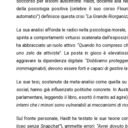
soccorso per lesioni autoinflitte. Haidt, docente alla
della psicologia positiva (celebre il suo corso Flou
automatici”) definisce questa crisi
“La Grande Riorganizz
La sua analisi affonda le radici nella psicologia morale,
spinta a comportamenti virtuosi scatenata dall’esposizio
ha abbracciato un ruolo attivo: “
Quando ho compreso che 
uno zelo da attivista”.
La posta in gioco è elevatissima
aggravare la dipendenza digitale. “
Dobbiamo proteggere
inimmaginabili, devono essere forti e capaci di gestire la
Le sue tesi, sostenute da meta-analisi come quella su 
social, hanno già influenzato politiche concrete. In Aust
parlamentare, leggendo il libro, esortò il marito ad agire)
interni che i minori sono vulnerabili ai meccanismi di ri
Sul fronte personale, Haidt ha testato le sue teorie con i
liceo senza Snapchat”
), ammette errori:
“Avrei dovuto b