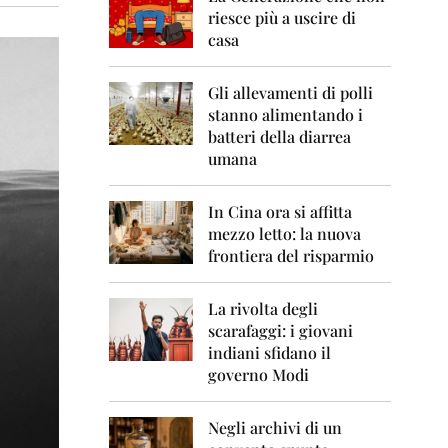
0
riesce più a uscire di
6
casa
2
0
Gli allevamenti di polli
0
7
stanno alimentando i
batteri della diarrea
2
umana
0
0
8
In Cina ora si affitta
mezzo letto: la nuova
2
frontiera del risparmio
0
0
9
La rivolta degli
scarafaggi: i giovani
2
indiani sfidano il
0
governo Modi
1
0
Negli archivi di un
2