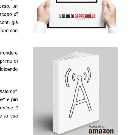
fisso, un
 scopo di
enti già
zione con
nfondere
 prima di
addicendo
insieme”
.
e” e più
 online
.
Il
e la sua