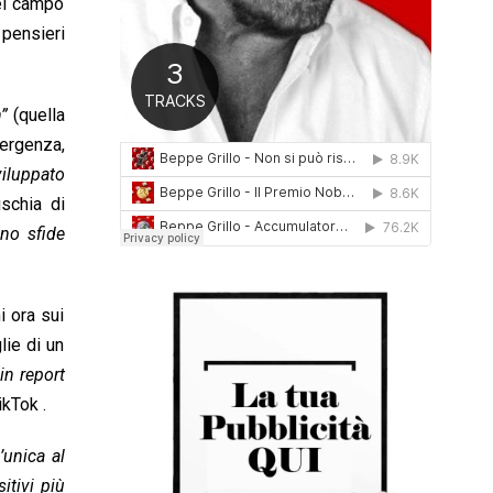
nel campo
0
pensieri
1
6
n”
(quella
mergenza,
iluppato
ischia di
no sfide
i ora sui
lie di un
n report
ikTok .
l’unica al
itivi più