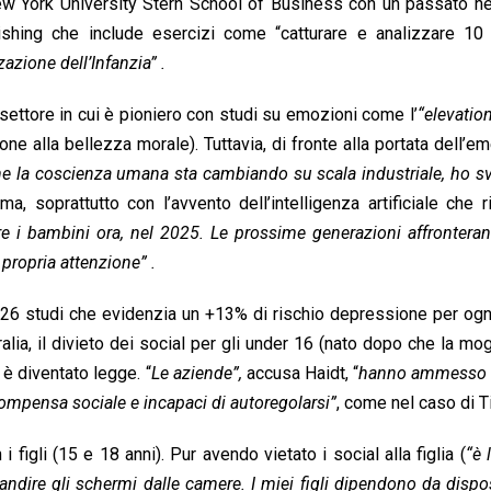
 New York University Stern School of Business con un passato 
rishing che include esercizi come “catturare e analizzare 10 
azione dell’Infanzia” .
 settore in cui è pioniero con studi su emozioni come l’
“elevatio
ne alla bellezza morale). Tuttavia, di fronte alla portata dell’e
la coscienza umana sta cambiando su scala industriale, ho sv
, soprattutto con l’avvento dell’intelligenza artificiale che r
 i bambini ora, nel 2025. Le prossime generazioni affronteran
 propria attenzione” .
26 studi che evidenzia un +13% di rischio depressione per ogn
ralia, il divieto dei social per gli under 16 (nato dopo che la mog
 è diventato legge. “
Le aziende”,
accusa Haidt, “
hanno ammesso i
compensa sociale e incapaci di autoregolarsi”
, come nel caso di T
 figli (15 e 18 anni). Pur avendo vietato i social alla figlia (
“è 
andire gli schermi dalle camere. I miei figli dipendono da dispos