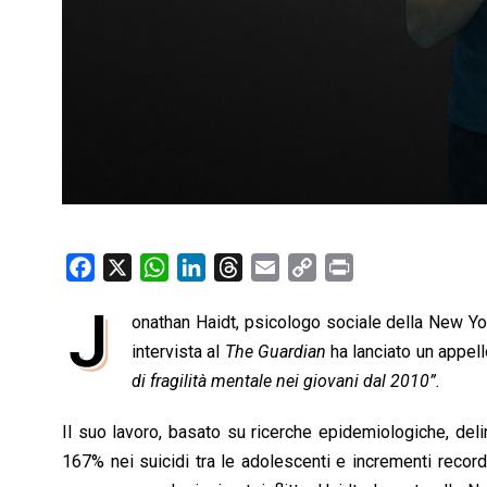
F
X
W
L
T
E
C
P
a
h
i
h
m
o
r
J
onathan Haidt, psicologo sociale della New Yor
c
a
n
r
a
p
i
e
intervista al
t
k
The Guardian
e
i
y
ha lanciato un appel
n
b
s
e
a
l
L
t
di fragilità mentale nei giovani dal 2010”.
o
A
d
d
i
Il suo lavoro, basato su ricerche epidemiologiche, del
o
p
I
s
n
167% nei suicidi tra le adolescenti e incrementi record
k
p
n
k