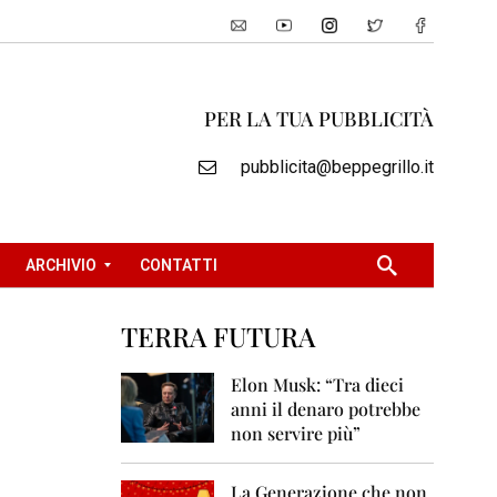
PER LA TUA PUBBLICITÀ
pubblicita@beppegrillo.it
ARCHIVIO
CONTATTI
TERRA FUTURA
2
0
Elon Musk: “Tra dieci
0
anni il denaro potrebbe
5
non servire più”
2
0
La Generazione che non