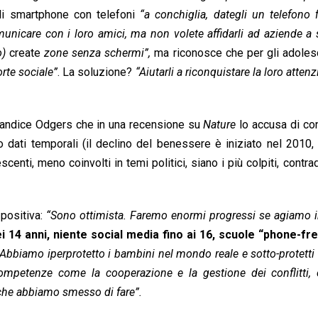
gli smartphone con telefoni
“a conchiglia, dategli un telefono 
omunicare con i loro amici, ma non volete affidarli ad aziende a
o)
create
zone senza schermi”,
ma riconosce che per gli adolesc
rte sociale”
. La soluzione?
“Aiutarli a riconquistare la loro atten
Candice Odgers che in una recensione su
Nature
lo accusa di co
o dati temporali (il declino del benessere è iniziato nel 2010,
scenti, meno coinvolti in temi politici, siano i più colpiti, contr
positiva:
“Sono ottimista. Faremo enormi progressi se agiamo 
14 anni, niente social media fino ai 16, scuole “phone-fre
Abbiamo iperprotetto i bambini nel mondo reale e sotto-protetti
ompetenze come la cooperazione e la gestione dei conflitti, 
 che abbiamo smesso di fare”.