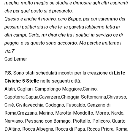
meglio, molto meglio se studia e dimostra agli altri aspiranti
che per quel posto si è preparato.
Questo è anche il motivo, caro Beppe, per cui saremmo dei
pessimi politici sia io che te: la gavetta labbiamo fatta in
altri campi. Certo, mi dirai che fra i politici in servizio cè di
peggio, e su questo sono daccordo. Ma perchè imitarne i
vizi?
“
Gad Lerner
P.S.
Sono stati schedulati incontri per la creazione di
Liste
Civiche 5 Stelle
nelle seguenti città:
Alatri
,
Cagliari
,
Campolongo Maggiore
,
Canino
,
Capoterra
,
Capua
,
Cavarzere
,
Chioggia-Sottomarina
,
Chivasso
,
Ciriè
,
Civitavecchia
,
Codogno
,
Fuscaldo
,
Genzano di
Roma
,
Grezzana
,
Marino
,
Marotta-Mondolfo
,
Mores
,
Nardò
,
Nerviano
,
Pessano con Bornago
,
Pioltello
,
Policoro
,
Quarto
D’Altino
,
Rocca Albegna
,
Rocca di Papa
,
Rocca Priora
,
Roma
,