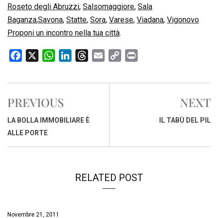
Roseto degli Abruzzi
,
Salsomaggiore
,
Sala
Baganza
,
Savona
,
Statte
,
Sora
,
Varese
,
Viadana
,
Vigonovo
Proponi un incontro nella tua città
.
F
X
W
L
T
E
C
P
a
h
i
h
m
o
r
c
a
n
r
a
p
i
e
t
k
e
i
y
n
PREVIOUS
NEXT
b
s
e
a
l
L
t
o
A
d
d
i
LA BOLLA IMMOBILIARE È
IL TABÙ DEL PIL
o
p
I
s
n
ALLE PORTE
k
p
n
k
RELATED POST
Novembre 21, 2011