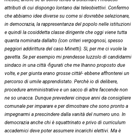
attributi di cui dispongo lontano dai teleobiettivi. Confermo
che abbiamo idee diverse su come si dovrebbe selezionare,
in democrazia, la rappresentanza del popolo nelle istituzioni
e quindi la cosiddetta classe dirigente che oggi viene tutta
quanta nominata dallalto (con criteri vergognosi, spesso
peggiori addirittura del caso Minetti). Sì, per me ci vuole la
gavetta. Se per esempio mi prendesse luzzolo di candidarmi
sindaco in una città -figurati che me lhanno proposto due
volte, e per giunta erano grosse città!- ebbene affronterei un
percorso di umile apprendistato. Perchè io di delibere,
procedure amministrative e un sacco di altre faccende non
ne so unacca. Dunque prevederei cinque anni da consigliere
comunale per imparare e per dimostrare che sono pronto a
impegnarmi a prescindere dalla vanità del numero uno. In
democrazia anche chi è squattrinato e privo di curriculum
accademici deve poter assumere incarichi elettivi. Ma è