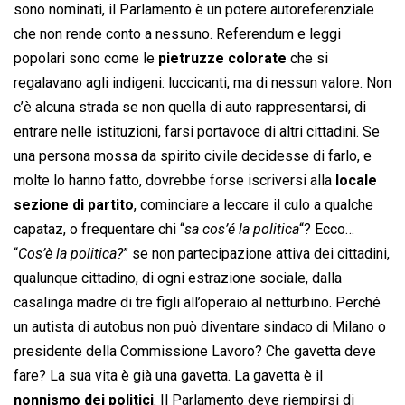
sono nominati, il Parlamento è un potere autoreferenziale
che non rende conto a nessuno. Referendum e leggi
popolari sono come le
pietruzze colorate
che si
regalavano agli indigeni: luccicanti, ma di nessun valore. Non
c’è alcuna strada se non quella di auto rappresentarsi, di
entrare nelle istituzioni, farsi portavoce di altri cittadini. Se
una persona mossa da spirito civile decidesse di farlo, e
molte lo hanno fatto, dovrebbe forse iscriversi alla
locale
sezione di partito
, cominciare a leccare il culo a qualche
capataz, o frequentare chi “
sa cos’é la politica
“? Ecco…
“
Cos’è la politica?
” se non partecipazione attiva dei cittadini,
qualunque cittadino, di ogni estrazione sociale, dalla
casalinga madre di tre figli all’operaio al netturbino. Perché
un autista di autobus non può diventare sindaco di Milano o
presidente della Commissione Lavoro? Che gavetta deve
fare? La sua vita è già una gavetta. La gavetta è il
nonnismo dei politici
. Il Parlamento deve riempirsi di