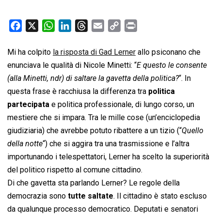
F
X
W
L
T
E
C
P
a
h
i
h
m
o
r
c
a
n
r
a
p
i
Mi ha colpito
la risposta di Gad Lerner
allo psiconano che
e
t
k
e
i
y
n
enunciava le qualità di Nicole Minetti: “
E questo le consente
b
s
e
a
l
L
t
(alla Minetti, ndr) di saltare la gavetta della politica?
“. In
o
A
d
d
i
questa frase è racchiusa la differenza tra
politica
o
p
I
s
n
partecipata
e politica professionale, di lungo corso, un
k
p
n
k
mestiere che si impara. Tra le mille cose (un’enciclopedia
giudiziaria) che avrebbe potuto ribattere a un tizio (“
Quello
della notte
“) che si aggira tra una trasmissione e l’altra
importunando i telespettatori, Lerner ha scelto la superiorità
del politico rispetto al comune cittadino.
Di che gavetta sta parlando Lerner? Le regole della
democrazia sono
tutte saltate
. Il cittadino è stato escluso
da qualunque processo democratico. Deputati e senatori