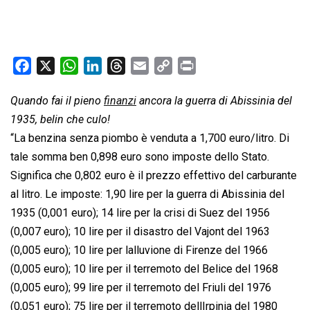
F
X
W
L
T
E
C
P
a
h
i
h
m
o
r
Quando fai il pieno
finanzi
ancora la guerra di Abissinia del
c
a
n
r
a
p
i
1935, belin che culo!
e
t
k
e
i
y
n
b
s
e
a
l
L
t
“La benzina senza piombo è venduta a 1,700 euro/litro. Di
o
A
d
d
i
tale somma ben 0,898 euro sono imposte dello Stato.
o
p
I
s
n
Significa che 0,802 euro è il prezzo effettivo del carburante
k
p
n
k
al litro. Le imposte: 1,90 lire per la guerra di Abissinia del
1935 (0,001 euro); 14 lire per la crisi di Suez del 1956
(0,007 euro); 10 lire per il disastro del Vajont del 1963
(0,005 euro); 10 lire per lalluvione di Firenze del 1966
(0,005 euro); 10 lire per il terremoto del Belice del 1968
(0,005 euro); 99 lire per il terremoto del Friuli del 1976
(0,051 euro); 75 lire per il terremoto dellIrpinia del 1980