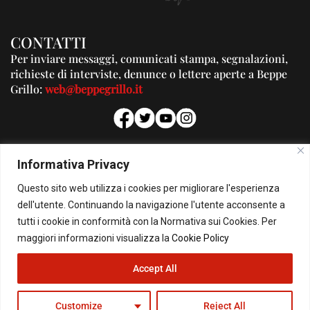
CONTATTI
Per inviare messaggi, comunicati stampa, segnalazioni,
richieste di interviste, denunce o lettere aperte a Beppe
Grillo:
web@beppegrillo.it
PUBBLICITA'
Informativa Privacy
Per la tua pubblicità su questo Blog:
Questo sito web utilizza i cookies per migliorare l'esperienza
pubblicita@beppegrillo.it
dell'utente. Continuando la navigazione l'utente acconsente a
tutti i cookie in conformità con la Normativa sui Cookies. Per
HOMEPAGE
COOKIE POLICY
PRIVACY POLICY
CONTATTI
maggiori informazioni visualizza la
Cookie Policy
Accept All
© Copyright 2026 - Il Blog di Beppe Grillo. All Rights Reserved - Powered by
happygrafic.com
Customize
Reject All