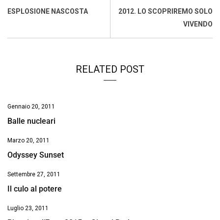
o
A
d
d
i
ESPLOSIONE NASCOSTA
2012. LO SCOPRIREMO SOLO
o
p
I
s
n
VIVENDO
k
p
n
k
RELATED POST
Gennaio 20, 2011
Balle nucleari
Marzo 20, 2011
Odyssey Sunset
Settembre 27, 2011
Il culo al potere
Luglio 23, 2011