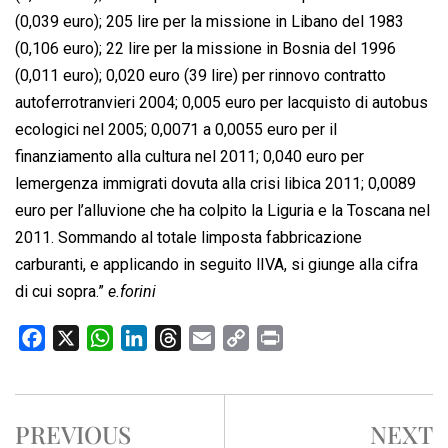
(0,039 euro); 205 lire per la missione in Libano del 1983
(0,106 euro); 22 lire per la missione in Bosnia del 1996
(0,011 euro); 0,020 euro (39 lire) per rinnovo contratto
autoferrotranvieri 2004; 0,005 euro per lacquisto di autobus
ecologici nel 2005; 0,0071 a 0,0055 euro per il
finanziamento alla cultura nel 2011; 0,040 euro per
lemergenza immigrati dovuta alla crisi libica 2011; 0,0089
euro per l’alluvione che ha colpito la Liguria e la Toscana nel
2011. Sommando al totale limposta fabbricazione
carburanti, e applicando in seguito lIVA, si giunge alla cifra
di cui sopra.”
e.forini
F
X
W
L
T
E
C
P
a
h
i
h
m
o
r
c
a
n
r
a
p
i
e
t
k
e
i
y
n
PREVIOUS
NEXT
b
s
e
a
l
L
t