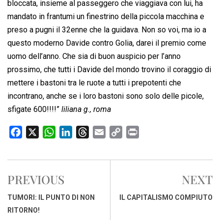
bloccata, insieme al passeggero che viaggiava con lui, ha
mandato in frantumi un finestrino della piccola macchina e
preso a pugni il 32enne che la guidava. Non so voi, ma io a
questo moderno Davide contro Golia, darei il premio come
uomo dell’anno. Che sia di buon auspicio per l’anno
prossimo, che tutti i Davide del mondo trovino il coraggio di
mettere i bastoni tra le ruote a tutti i prepotenti che
incontrano, anche se i loro bastoni sono solo delle picole,
sfigate 600!!!!”
liliana g., roma
F
X
W
L
T
E
C
P
a
h
i
h
m
o
r
c
a
n
r
a
p
i
e
t
k
e
i
y
n
PREVIOUS
NEXT
b
s
e
a
l
L
t
o
A
d
d
i
TUMORI: IL PUNTO DI NON
IL CAPITALISMO COMPIUTO
o
p
I
s
n
RITORNO!