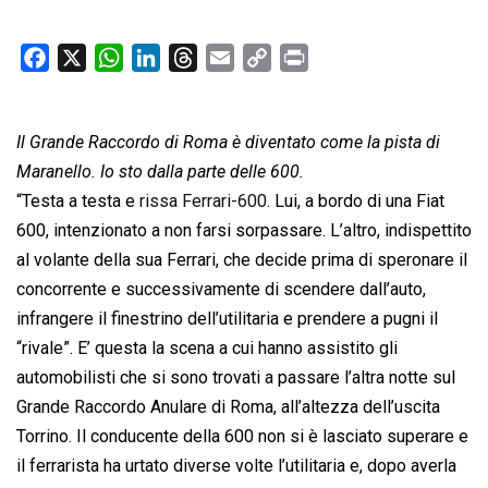
F
X
W
L
T
E
C
P
a
h
i
h
m
o
r
c
a
n
r
a
p
i
Il Grande Raccordo di Roma è diventato come la pista di
e
t
k
e
i
y
n
b
s
e
a
l
L
t
Maranello. Io sto dalla parte delle 600.
o
A
d
d
i
“Testa a testa e
rissa Ferrari-600
. Lui, a bordo di una Fiat
o
p
I
s
n
600, intenzionato a non farsi sorpassare. L’altro, indispettito
k
p
n
k
al volante della sua Ferrari, che decide prima di speronare il
concorrente e successivamente di scendere dall’auto,
infrangere il finestrino dell’utilitaria e prendere a pugni il
“rivale”. E’ questa la scena a cui hanno assistito gli
automobilisti che si sono trovati a passare l’altra notte sul
Grande Raccordo Anulare di Roma, all’altezza dell’uscita
Torrino. Il conducente della 600 non si è lasciato superare e
il ferrarista ha urtato diverse volte l’utilitaria e, dopo averla