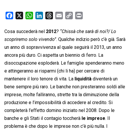
F
X
W
L
T
E
C
P
a
h
i
h
m
o
r
c
a
n
r
a
p
i
Cosa succederà nel
2012
?
“Chissà che sarà di noi?/ Lo
e
t
k
e
i
y
n
scopriremo solo vivendo”
. Qualche indizio però c’è già. Sarà
b
s
e
a
l
L
t
un anno di sopravvivenza al quale seguirà il 2013, un anno
o
A
d
d
i
ancora più duro. Ci aspetta un biennio di ferro. La
o
p
I
s
n
disoccupazione esploderà. Le famiglie spenderanno meno
k
p
n
k
e attingeranno ai risparmi (chi li ha) per cercare di
mantenere il loro tenore di vita. La
liquidità
diventerà un
bene sempre più raro. Le banche non presteranno soldi alle
imprese, molte falliranno, strette tra la diminuzione della
produzione e l’impossibilità di accedere al credito. Si
completerà l’effetto domino iniziato nel 2008. Dopo le
banche e gli Stati il contagio toccherà
le imprese
. Il
problema è che dopo le imprese non c’è più nulla. I