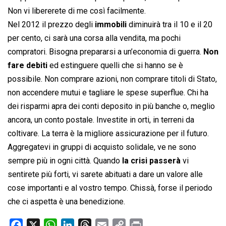
Non vi libererete di me così facilmente.
Nel 2012 il prezzo degli
immobili
diminuirà tra il 10 e il 20
per cento, ci sarà una corsa alla vendita, ma pochi
compratori. Bisogna prepararsi a un’economia di guerra.
Non
fare debiti
ed estinguere quelli che si hanno se è
possibile. Non comprare azioni, non comprare titoli di Stato,
non accendere mutui e tagliare le spese superflue. Chi ha
dei risparmi apra dei conti deposito in più banche o, meglio
ancora, un conto postale. Investite in orti, in terreni da
coltivare. La terra è la migliore assicurazione per il futuro.
Aggregatevi in gruppi di acquisto solidale, ve ne sono
sempre più in ogni città. Quando
la crisi passerà
vi
sentirete più forti, vi sarete abituati a dare un valore alle
cose importanti e al vostro tempo. Chissà, forse il periodo
che ci aspetta è una benedizione.
F
X
W
L
T
E
C
P