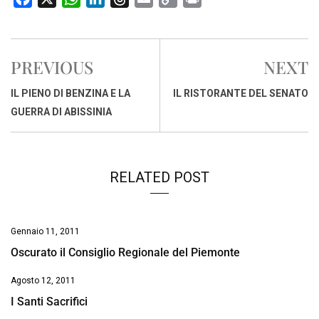
a
h
i
h
m
o
r
c
a
n
r
a
p
i
e
t
k
e
i
y
n
PREVIOUS
NEXT
b
s
e
a
l
L
t
o
A
d
d
i
IL PIENO DI BENZINA E LA
IL RISTORANTE DEL SENATO
o
p
I
s
n
GUERRA DI ABISSINIA
k
p
n
k
RELATED POST
Gennaio 11, 2011
Oscurato il Consiglio Regionale del Piemonte
Agosto 12, 2011
I Santi Sacrifici