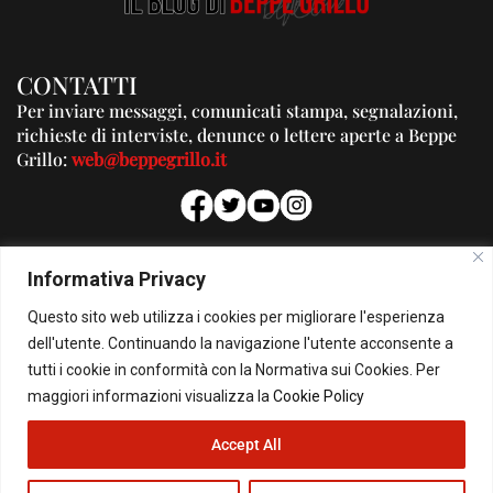
CONTATTI
Per inviare messaggi, comunicati stampa, segnalazioni,
richieste di interviste, denunce o lettere aperte a Beppe
Grillo:
web@beppegrillo.it
PUBBLICITA'
Informativa Privacy
Per la tua pubblicità su questo Blog:
Questo sito web utilizza i cookies per migliorare l'esperienza
pubblicita@beppegrillo.it
dell'utente. Continuando la navigazione l'utente acconsente a
tutti i cookie in conformità con la Normativa sui Cookies. Per
HOMEPAGE
COOKIE POLICY
PRIVACY POLICY
CONTATTI
maggiori informazioni visualizza la
Cookie Policy
Accept All
© Copyright 2026 - Il Blog di Beppe Grillo. All Rights Reserved - Powered by
happygrafic.com