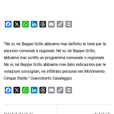
F
X
W
L
T
E
C
P
a
h
i
h
m
o
r
c
a
n
r
a
p
i
“Né io, né Beppe Grillo abbiamo mai definito le liste per le
e
t
k
e
i
y
n
b
s
e
a
l
L
t
elezioni comunali e regionali. Né io, né Beppe Grillo,
o
A
d
d
i
abbiamo mai scritto un programma comunale o regionale.
o
p
I
s
n
Né io, né Beppe Grillo abbiamo mai dato indicazioni per le
k
p
n
k
votazioni consigliari, né infiltrato persone nel MoVimento
Cinque Stelle.”
Gianroberto Casaleggio
F
X
W
L
T
E
C
P
a
h
i
h
m
o
r
c
a
n
r
a
p
i
e
t
k
e
i
y
n