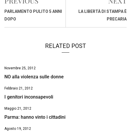
PREVIOUS
NEXT
b
s
e
a
l
L
t
o
A
d
d
i
PARLAMENTO PULITO 5 ANNI
LA LIBERTÀ DI STAMPA È
o
p
I
s
n
DOPO
PRECARIA
k
p
n
k
RELATED POST
Novembre 25, 2012
NO alla violenza sulle donne
Febbraio 21, 2012
I genitori inconsapevoli
Maggio 21, 2012
Parma: hanno vinto i cittadini
Agosto 19, 2012