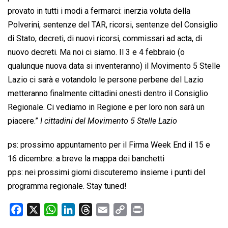
provato in tutti i modi a fermarci: inerzia voluta della
Polverini, sentenze del TAR, ricorsi, sentenze del Consiglio
di Stato, decreti, di nuovi ricorsi, commissari ad acta, di
nuovo decreti. Ma noi ci siamo. Il 3 e 4 febbraio (o
qualunque nuova data si inventeranno) il Movimento 5 Stelle
Lazio ci sarà e votandolo le persone perbene del Lazio
metteranno finalmente cittadini onesti dentro il Consiglio
Regionale. Ci vediamo in Regione e per loro non sarà un
piacere.”
I cittadini del Movimento 5 Stelle Lazio
ps: prossimo appuntamento per il Firma Week End il 15 e
16 dicembre: a breve la mappa dei banchetti
pps: nei prossimi giorni discuteremo insieme i punti del
programma regionale. Stay tuned!
F
X
W
L
T
E
C
P
a
h
i
h
m
o
r