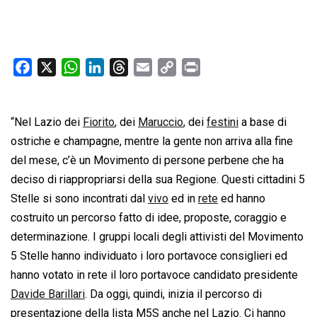
F
X
W
L
T
E
C
P
a
h
i
h
m
o
r
c
a
n
r
a
p
i
“Nel Lazio dei
e
t
Fiorito
k
, dei
e
Maruccio
i
y
, dei
n
festini
a base di
b
s
e
a
l
L
t
ostriche e champagne, mentre la gente non arriva alla fine
o
A
d
d
i
del mese, c’è un Movimento di persone perbene che ha
o
p
I
s
n
deciso di riappropriarsi della sua Regione. Questi cittadini 5
k
p
n
k
Stelle si sono incontrati dal
vivo
ed in
rete
ed hanno
costruito un percorso fatto di idee, proposte, coraggio e
determinazione. I gruppi locali degli attivisti del Movimento
5 Stelle hanno individuato i loro portavoce consiglieri ed
hanno votato in rete il loro portavoce candidato presidente
Davide Barillari
. Da oggi, quindi, inizia il percorso di
presentazione della lista M5S anche nel Lazio. Ci hanno