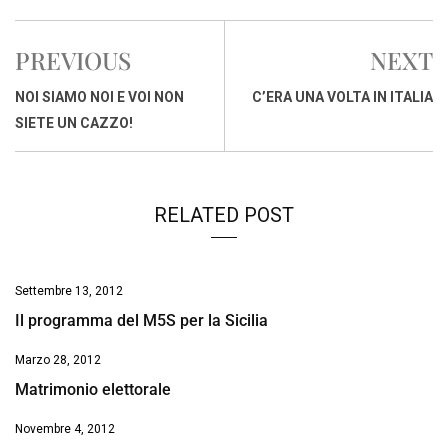
c
a
n
r
a
p
i
e
t
k
e
i
y
n
PREVIOUS
NEXT
b
s
e
a
l
L
t
o
A
d
d
i
NOI SIAMO NOI E VOI NON
C’ERA UNA VOLTA IN ITALIA
o
p
I
s
n
SIETE UN CAZZO!
k
p
n
k
RELATED POST
Settembre 13, 2012
Il programma del M5S per la Sicilia
Marzo 28, 2012
Matrimonio elettorale
Novembre 4, 2012