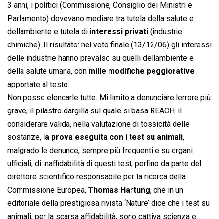
3 anni, i politici (Commissione, Consiglio dei Ministri e
Parlamento) dovevano mediare tra tutela della salute e
dellambiente e tutela di
interessi privati
(industrie
chimiche). Il risultato: nel voto finale (13/12/06) gli interessi
delle industrie hanno prevalso su quelli dellambiente e
della salute umana, con
mille modifiche peggiorative
apportate al testo.
Non posso elencarle tutte. Mi limito a denunciare lerrore più
grave, il pilastro dargilla sul quale si basa REACH: il
considerare valida, nella valutazione di tossicità delle
sostanze,
la prova eseguita con i test su animali
,
malgrado le denunce, sempre più frequenti e su organi
ufficiali, di inaffidabilità di questi test, perfino da parte del
direttore scientifico responsabile per la ricerca della
Commissione Europea,
Thomas Hartung
, che in un
editoriale della prestigiosa rivista ‘Nature’ dice che i test su
animali, per la scarsa affidabilità, sono cattiva scienza e