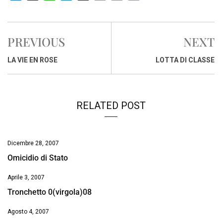
a
h
i
h
m
o
r
c
a
n
r
a
p
i
e
t
k
e
i
y
n
PREVIOUS
NEXT
b
s
e
a
l
L
t
o
A
d
d
i
LA VIE EN ROSE
LOTTA DI CLASSE
o
p
I
s
n
k
p
n
k
RELATED POST
Dicembre 28, 2007
Omicidio di Stato
Aprile 3, 2007
Tronchetto 0(virgola)08
Agosto 4, 2007