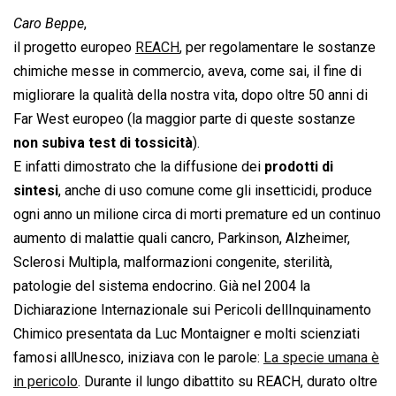
Caro Beppe
,
il progetto europeo
REACH
, per regolamentare le sostanze
chimiche messe in commercio, aveva, come sai, il fine di
migliorare la qualità della nostra vita, dopo oltre 50 anni di
Far West europeo (la maggior parte di queste sostanze
non subiva test di tossicità
).
E infatti dimostrato che la diffusione dei
prodotti di
sintesi
, anche di uso comune come gli insetticidi, produce
ogni anno un milione circa di morti premature ed un continuo
aumento di malattie quali cancro, Parkinson, Alzheimer,
Sclerosi Multipla, malformazioni congenite, sterilità,
patologie del sistema endocrino. Già nel 2004 la
Dichiarazione Internazionale sui Pericoli dellInquinamento
Chimico presentata da Luc Montaigner e molti scienziati
famosi allUnesco, iniziava con le parole: 
La specie umana è
in pericolo
. Durante il lungo dibattito su REACH, durato oltre