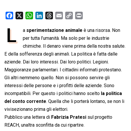
F
X
W
L
T
E
C
P
a
h
i
h
m
o
r
L
a
sperimentazione animale
è una risorsa. Non
c
a
n
r
a
p
i
e
per tutta l’umanità. Ma solo per le industrie
t
k
e
i
y
n
b
s
e
a
l
L
t
chimiche. Il denaro viene prima della nostra salute.
o
A
d
d
i
E della sofferenza degli animali. La politica è fatta dalle
o
p
I
s
n
aziende. Dai loro interessi. Dai loro politici. Legioni.
k
p
n
k
Maggioranze parlamentari. I cittadini informati protestano.
Gli altri nemmeno quello. Non si possono servire gli
interessi delle persone e i profitti delle aziende. Sono
incompatibili. Per questo i politici hanno scelto
la politica
del conto corrente
. Quella che li porterà lontano, se non li
vivisezionano prima gli elettori.
Pubblico una lettera di
Fabrizia Pratesi
sul progetto
REACH, unaltra sconfitta da cui ripartire.