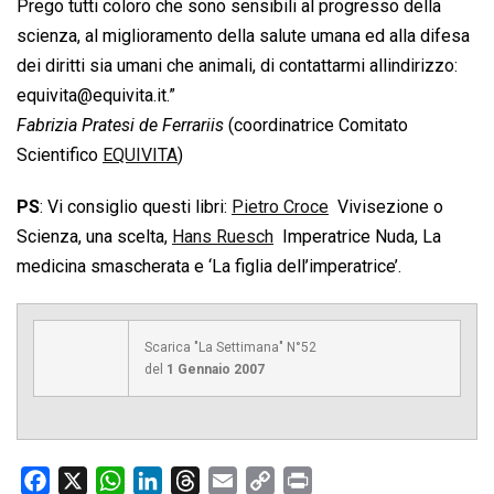
Prego tutti coloro che sono sensibili al progresso della
scienza, al miglioramento della salute umana ed alla difesa
dei diritti sia umani che animali, di contattarmi allindirizzo:
equivita@equivita.it
.”
Fabrizia Pratesi de Ferrariis
(coordinatrice Comitato
Scientifico
EQUIVITA
)
PS
: Vi consiglio questi libri:
Pietro Croce
 Vivisezione o
Scienza, una scelta,
Hans Ruesch
 Imperatrice Nuda, La
medicina smascherata e ‘La figlia dell’imperatrice’.
Scarica "La Settimana" N°52
del
1 Gennaio 2007
F
X
W
L
T
E
C
P