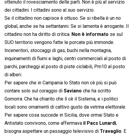
ottenuto il rovesciamento delle parti. Non è più al servizio
dei cittadini. I cittadini sono al suo servizio.
Se il cittadino non capisce è ottuso. Se si ribella è un no
global, anche se ha settantanni. Se si lamenta è arrogante. Il
cittadino non ha diritto di critica.
Non è informato
se sul
SUO territorio vengono fatte le porcate più immonde.
Inceneritori, stoccaggi di gas, buchi nella montagna,
inquinamenti di fiumi e laghi, centri commerciali al posto di
parchi, parcheggi al posto di piste ciclabili, Pm10 al posto
di alberi.
Per sapere che in Campania lo Stato non cè più si può
contare solo sul coraggio di
Saviano
che ha scritto
Gomorra. Che ha chiarito che lì cè il Sistema, e i politici
locali sono ornamenti di cattivo gusto da vetrina elettorale.
Per sapere cosa succede in Sicilia, dove ormai Stato e
Antistato convivono, come affermava
il Pacs Lunardi
,
bisogna aspettare un passaggio televisivo di
Travaglio
. E