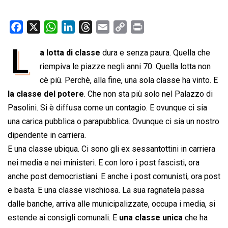
F
X
W
L
T
E
C
P
a
h
i
h
m
o
r
L
a lotta di classe
dura e senza paura. Quella che
c
a
n
r
a
p
i
e
riempiva le piazze negli anni 70. Quella lotta non
t
k
e
i
y
n
b
s
e
a
l
L
t
cè più. Perchè, alla fine, una sola classe ha vinto. E
o
A
d
d
i
la classe del potere
. Che non sta più solo nel Palazzo di
o
p
I
s
n
Pasolini. Si è diffusa come un contagio. E ovunque ci sia
k
p
n
k
una carica pubblica o parapubblica. Ovunque ci sia un nostro
dipendente in carriera.
E una classe ubiqua. Ci sono gli ex sessantottini in carriera
nei media e nei ministeri. E con loro i post fascisti, ora
anche post democristiani. E anche i post comunisti, ora post
e basta. E una classe vischiosa. La sua ragnatela passa
dalle banche, arriva alle municipalizzate, occupa i media, si
estende ai consigli comunali. E
una classe unica
che ha