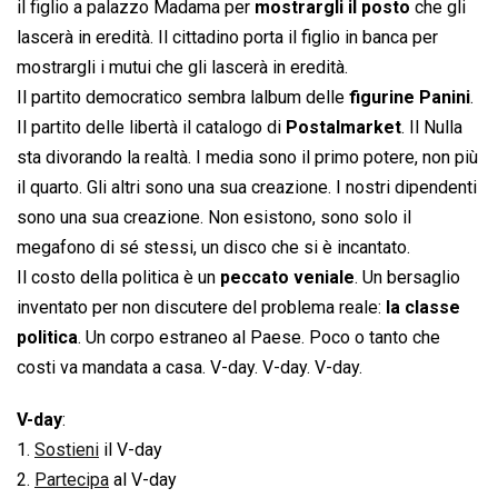
il figlio a palazzo Madama per
mostrargli il posto
che gli
lascerà in eredità. Il cittadino porta il figlio in banca per
mostrargli i mutui che gli lascerà in eredità.
Il partito democratico sembra lalbum delle
figurine Panini
.
Il partito delle libertà il catalogo di
Postalmarket
. Il Nulla
sta divorando la realtà. I media sono il primo potere, non più
il quarto. Gli altri sono una sua creazione. I nostri dipendenti
sono una sua creazione. Non esistono, sono solo il
megafono di sé stessi, un disco che si è incantato.
Il costo della politica è un
peccato veniale
. Un bersaglio
inventato per non discutere del problema reale:
la classe
politica
. Un corpo estraneo al Paese. Poco o tanto che
costi va mandata a casa. V-day. V-day. V-day.
V-day
:
1.
Sostieni
il V-day
2.
Partecipa
al V-day