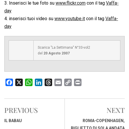
3. Inserisci le tue foto su
www.flickr.com
con il tag
Vaffa-
day
4. inserisci tuoi video su
www.youtube.it
con il tag
Vaffa-
day
Scarica "La Settimana" N°33-vol2
del
20 Agosto 2007
F
X
W
L
T
E
C
P
a
h
i
h
m
o
r
c
a
n
r
a
p
i
e
t
k
e
i
y
n
PREVIOUS
NEXT
b
s
e
a
l
L
t
o
A
d
d
i
IL BABAU
ROMA-COPENHAGEN,
o
p
I
s
n
BIGLIETTO DI SOLA ANDATA