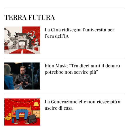
TERRA FUTURA
La Cina ridisegna l’università per
l’era dell’IA
Elon Musk: “Tra dieci anni il denaro
potrebbe non servire più”
La Generazione che non riesce più a
uscire di casa