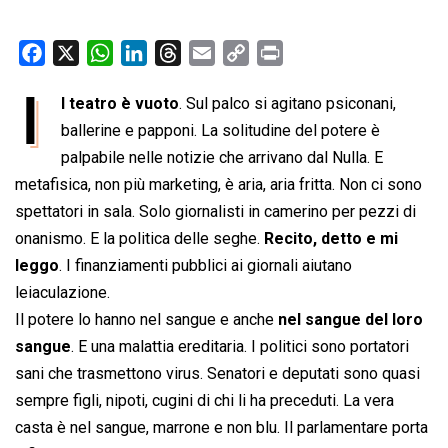
F
X
W
L
T
E
C
P
a
h
i
h
m
o
r
I
l teatro è vuoto
. Sul palco si agitano psiconani,
c
a
n
r
a
p
i
e
ballerine e papponi. La solitudine del potere è
t
k
e
i
y
n
b
s
e
a
l
L
t
palpabile nelle notizie che arrivano dal Nulla. E
o
A
d
d
i
metafisica, non più marketing, è aria, aria fritta. Non ci sono
o
p
I
s
n
spettatori in sala. Solo giornalisti in camerino per pezzi di
k
p
n
k
onanismo. E la politica delle seghe.
Recito, detto e mi
leggo
. I finanziamenti pubblici ai giornali aiutano
leiaculazione.
Il potere lo hanno nel sangue e anche
nel sangue del loro
sangue
. E una malattia ereditaria. I politici sono portatori
sani che trasmettono virus. Senatori e deputati sono quasi
sempre figli, nipoti, cugini di chi li ha preceduti. La vera
casta è nel sangue, marrone e non blu. Il parlamentare porta