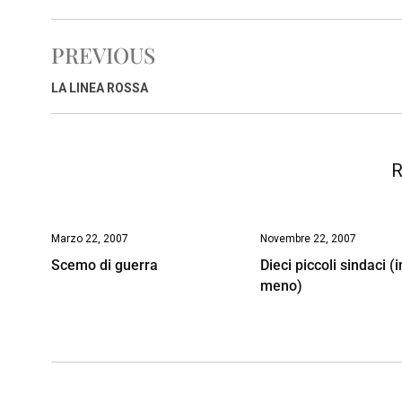
c
a
n
r
a
p
i
e
t
k
e
i
y
n
PREVIOUS
b
s
e
a
l
L
t
o
A
d
d
i
LA LINEA ROSSA
o
p
I
s
n
k
p
n
k
R
Marzo 22, 2007
Novembre 22, 2007
Scemo di guerra
Dieci piccoli sindaci (i
meno)