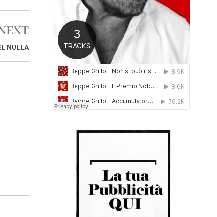
0
1
NEXT
6
EL NULLA