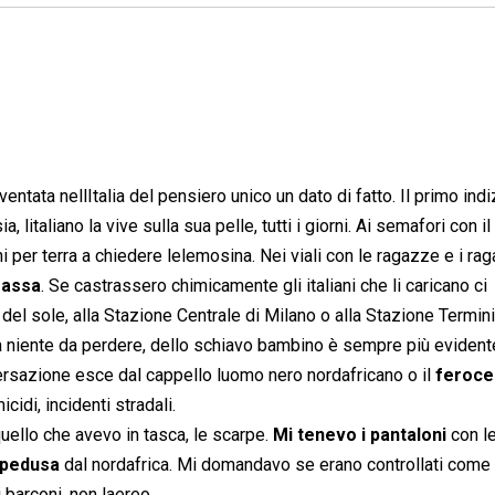
ventata nellItalia del pensiero unico un dato di fatto. Il primo indi
italiano la vive sulla sua pelle, tutti i giorni. Ai semafori con il
ni per terra a chiedere lelemosina. Nei viali con le ragazze e i ra
massa
. Se castrassero chimicamente gli italiani che li caricano ci
e del sole, alla Stazione Centrale di Milano o alla Stazione Termini
n ha niente da perdere, dello schiavo bambino è sempre più evident
rsazione esce dal cappello luomo nero nordafricano o il
feroce
cidi, incidenti stradali.
 quello che avevo in tasca, le scarpe.
Mi tenevo i pantaloni
con l
pedusa
dal nordafrica. Mi domandavo se erano controllati come
 barconi, non laereo.