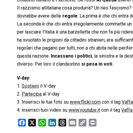
Il razzismo allitaliana cosa produrrà? Un neo fascismo
dovrebbe avere delle
regole
. La prima è che chi entra
La seconda è che chi entra irregolarmente commette un 
per lasciare l’Italia è una barzelletta che non fa più rid
ha svuotato le prigioni da cittadini stranieri, era suffici
regolari che pagano per tutti, non a chi abita nelle perif
questa nazione.
Incassano i politici
, la sinistra e la de
diverso. Per loro il clandestino
si pesa in voti
.
V-day
:
1.
Sostieni
il V-day
2.
Partecipa
al V-day
3. Inserisci le tue foto su
www.flickr.com
con il tag
Vaff
4. inserisci tuoi video su
www.youtube.it
con il tag
Vaffa
F
X
W
L
T
E
C
P
a
h
i
h
m
o
r