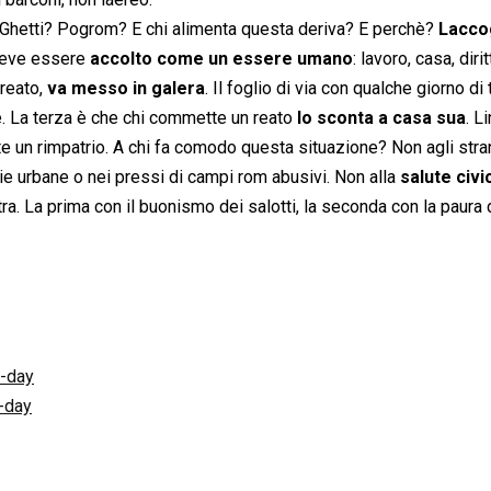
? Ghetti? Pogrom? E chi alimenta questa deriva? E perchè?
Lacco
 deve essere
accolto come un essere umano
: lavoro, casa, diritt
reato,
va messo in galera
. Il foglio di via con qualche giorno d
ere. La terza è che chi commette un reato
lo sconta a casa sua
. L
ente un rimpatrio. A chi fa comodo questa situazione? Non agli stra
erie urbane o nei pressi di campi rom abusivi. Non alla
salute civ
stra. La prima con il buonismo dei salotti, la seconda con la paura 
a-day
-day