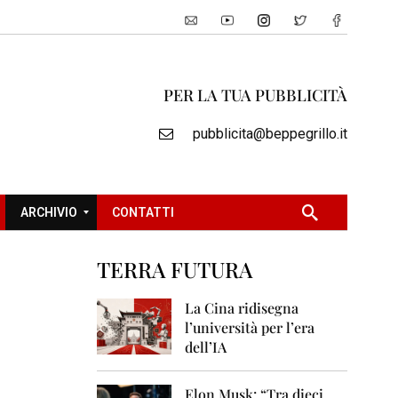
PER LA TUA PUBBLICITÀ
pubblicita@beppegrillo.it
ARCHIVIO
CONTATTI
TERRA FUTURA
2
0
La Cina ridisegna
0
l’università per l’era
5
dell’IA
2
0
Elon Musk: “Tra dieci