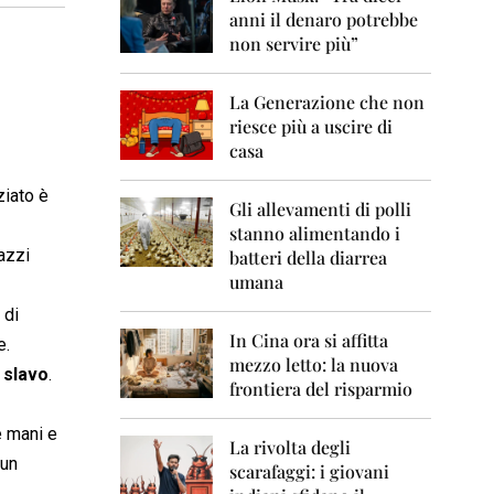
0
anni il denaro potrebbe
6
non servire più”
2
0
La Generazione che non
0
7
riesce più a uscire di
casa
2
0
ziato è
0
Gli allevamenti di polli
8
stanno alimentando i
gazzi
batteri della diarrea
2
umana
0
0
 di
9
In Cina ora si affitta
e.
mezzo letto: la nuova
2
 slavo
.
frontiera del risparmio
0
1
0
e mani e
La rivolta degli
 un
scarafaggi: i giovani
2