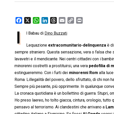
F
X
W
L
T
E
C
P
a
h
i
h
m
o
r
I
l Babau di
Dino Buzzati
c
a
n
r
a
p
i
e
t
k
e
i
y
n
Lequazione
extracomunitario-delinquenza
è di
b
s
e
a
l
L
t
sempre straniero. Questa sensazione, vera o falsa che sia, l
o
A
d
d
i
lavavetri e il mendicante. Nei centri cittadini con i bambi
o
p
I
s
n
minorenni costretti a prostituirsi, una vera
pedofilia di 
k
p
n
k
estingueremmo. Con i furti dei
minorenni Rom
alla luc
Roma. Lillegalità del povero, dello sfruttato, di chi no
Sempre più pesante, più opprimente. In qualunque conve
La cronaca quotidiana è un bollettino di guerra. Stupri, omi
Ho preso laereo, ho tolto giacca, cintura, orologio, tutto
pensavo al terrorismo. Ai clandestini che arrivano a
Lam
cittadino italiano a Fiumicino. Se fossi
Al Qaeda
userei i