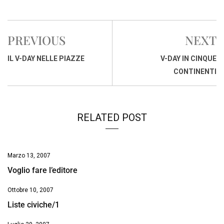
a
h
i
h
m
o
r
c
a
n
r
a
p
i
e
t
k
e
i
y
n
PREVIOUS
NEXT
b
s
e
a
l
L
t
o
A
d
d
i
IL V-DAY NELLE PIAZZE
V-DAY IN CINQUE
o
p
I
s
n
CONTINENTI
k
p
n
k
RELATED POST
Marzo 13, 2007
Voglio fare l’editore
Ottobre 10, 2007
Liste civiche/1