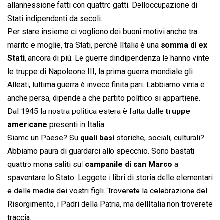
allannessione fatti con quattro gatti. Delloccupazione di
Stati indipendenti da secoli.
Per stare insieme ci vogliono dei buoni motivi anche tra
marito e moglie, tra Stati, perchè lItalia è una
somma di ex
Stati
, ancora di più. Le guerre dindipendenza le hanno vinte
le truppe di Napoleone III, la prima guerra mondiale gli
Alleati, lultima guerra è invece finita pari. Labbiamo vinta e
anche persa, dipende a che partito politico si appartiene.
Dal 1945 la nostra politica estera è fatta dalle
truppe
americane
presenti in Italia.
Siamo un Paese? Su
quali basi
storiche, sociali, culturali?
Abbiamo paura di guardarci allo specchio. Sono bastati
quattro mona saliti sul
campanile di san Marco
a
spaventare lo Stato. Leggete i libri di storia delle elementari
e delle medie dei vostri figli. Troverete la celebrazione del
Risorgimento, i Padri della Patria, ma dellItalia non troverete
traccia.