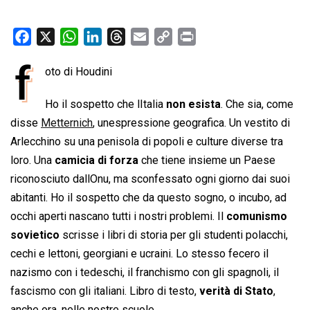
F
X
W
L
T
E
C
P
a
h
i
h
m
o
r
f
oto di Houdini
c
a
n
r
a
p
i
e
t
k
e
i
y
n
Ho il sospetto che lItalia
non esista
. Che sia, come
b
s
e
a
l
L
t
disse
Metternich
, unespressione geografica. Un vestito di
o
A
d
d
i
Arlecchino su una penisola di popoli e culture diverse tra
o
p
I
s
n
loro. Una
camicia di forza
che tiene insieme un Paese
k
p
n
k
riconosciuto dallOnu, ma sconfessato ogni giorno dai suoi
abitanti. Ho il sospetto che da questo sogno, o incubo, ad
occhi aperti nascano tutti i nostri problemi. Il
comunismo
sovietico
scrisse i libri di storia per gli studenti polacchi,
cechi e lettoni, georgiani e ucraini. Lo stesso fecero il
nazismo con i tedeschi, il franchismo con gli spagnoli, il
fascismo con gli italiani. Libro di testo,
verità di Stato
,
anche ora, nelle nostre scuole.