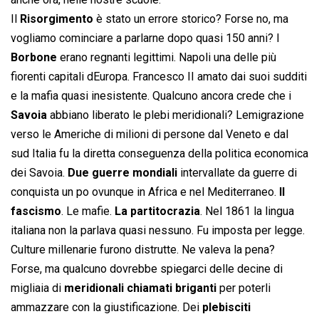
Il
Risorgimento
è stato un errore storico? Forse no, ma
vogliamo cominciare a parlarne dopo quasi 150 anni? I
Borbone
erano regnanti legittimi. Napoli una delle più
fiorenti capitali dEuropa. Francesco II amato dai suoi sudditi
e la mafia quasi inesistente. Qualcuno ancora crede che i
Savoia
abbiano liberato le plebi meridionali? Lemigrazione
verso le Americhe di milioni di persone dal Veneto e dal
sud Italia fu la diretta conseguenza della politica economica
dei Savoia.
Due guerre mondiali
intervallate da guerre di
conquista un po ovunque in Africa e nel Mediterraneo.
Il
fascismo
. Le mafie.
La partitocrazia
. Nel 1861 la lingua
italiana non la parlava quasi nessuno. Fu imposta per legge.
Culture millenarie furono distrutte. Ne valeva la pena?
Forse, ma qualcuno dovrebbe spiegarci delle decine di
migliaia di
meridionali chiamati briganti
per poterli
ammazzare con la giustificazione. Dei
plebisciti