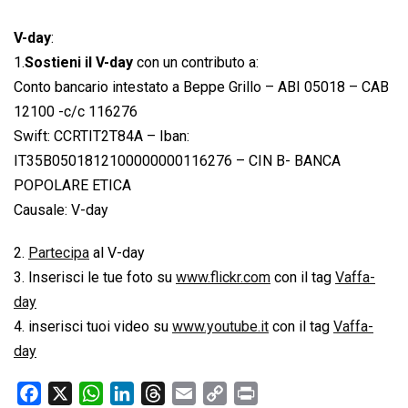
V-day
:
1.
Sostieni il V-day
con un contributo a:
Conto bancario intestato a Beppe Grillo – ABI 05018 – CAB
12100 -c/c 116276
Swift: CCRTIT2T84A – Iban:
IT35B0501812100000000116276 – CIN B- BANCA
POPOLARE ETICA
Causale: V-day
2.
Partecipa
al V-day
3. Inserisci le tue foto su
www.flickr.com
con il tag
Vaffa-
day
4. inserisci tuoi video su
www.youtube.it
con il tag
Vaffa-
day
F
X
W
L
T
E
C
P