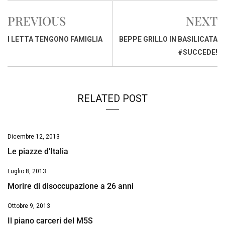
e
t
k
e
i
y
n
PREVIOUS
NEXT
b
s
e
a
l
L
t
o
A
d
d
i
I LETTA TENGONO FAMIGLIA
BEPPE GRILLO IN BASILICATA
o
p
I
s
n
#SUCCEDE!
k
p
n
k
RELATED POST
Dicembre 12, 2013
Le piazze d’Italia
Luglio 8, 2013
Morire di disoccupazione a 26 anni
Ottobre 9, 2013
Il piano carceri del M5S