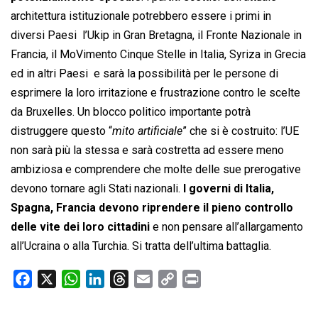
architettura istituzionale potrebbero essere i primi in
diversi Paesi  l’Ukip in Gran Bretagna, il Fronte Nazionale in
Francia, il MoVimento Cinque Stelle in Italia, Syriza in Grecia
ed in altri Paesi  e sarà la possibilità per le persone di
esprimere la loro irritazione e frustrazione contro le scelte
da Bruxelles. Un blocco politico importante potrà
distruggere questo “
mito artificiale
” che si è costruito: l’UE
non sarà più la stessa e sarà costretta ad essere meno
ambiziosa e comprendere che molte delle sue prerogative
devono tornare agli Stati nazionali.
I governi di Italia,
Spagna, Francia devono riprendere il pieno controllo
delle vite dei loro cittadini
e non pensare all’allargamento
all’Ucraina o alla Turchia. Si tratta dell’ultima battaglia.
F
X
W
L
T
E
C
P
a
h
i
h
m
o
r
c
a
n
r
a
p
i