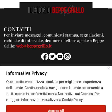
CONTATTI
Per inviare messaggi, comunicati stampa, segnalazioni,
richieste di interviste, denunce o lettere aperte a Beppe
Grillo:
web@beppegrillo.it
PUBBLICITA'
Informativa Privacy
Per la tua pubblicità su questo Blog:
Questo sito web utilizza i cookies per migliorare l'esperienza
pubblicita@beppegrillo.it
dell'utente. Continuando la navigazione l'utente acconsente a
tutti i cookie in conformità con la Normativa sui Cookies. Per
HOMEPAGE
COOKIE POLICY
PRIVACY POLICY
CONTATTI
maggiori informazioni visualizza la
Cookie Policy
Accept All
© Copyright 2026 - Il Blog di Beppe Grillo. All Rights Reserved - Powered by