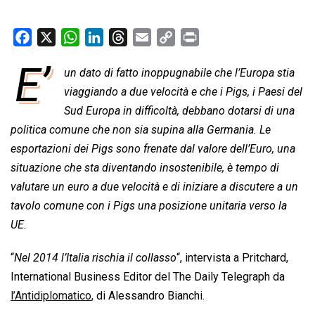
F
X
W
L
T
E
C
P
a
h
i
h
m
o
r
E’
un dato di fatto inoppugnabile che l’Europa stia
c
a
n
r
a
p
i
e
viaggiando a due velocità e che i Pigs, i Paesi del
t
k
e
i
y
n
b
s
e
a
l
L
t
Sud Europa in difficoltà, debbano dotarsi di una
o
A
d
d
i
politica comune che non sia supina alla Germania. Le
o
p
I
s
n
esportazioni dei Pigs sono frenate dal valore dell’Euro, una
k
p
n
k
situazione che sta diventando insostenibile, è tempo di
valutare un euro a due velocità e di iniziare a discutere a un
tavolo comune con i Pigs una posizione unitaria verso la
UE.
“
Nel 2014 l’Italia rischia il collasso
“, intervista a Pritchard,
International Business Editor del The Daily Telegraph da
l’Antidiplomatico
,
di Alessandro Bianchi.