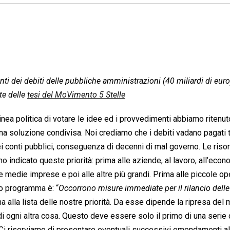
nti dei debiti delle pubbliche amministrazioni (40 miliardi di euro
te delle
tesi del MoVimento 5 Stelle
nea politica di votare le idee ed i provvedimenti abbiamo ritenut
una soluzione condivisa. Noi crediamo che i debiti vadano pagati t
 conti pubblici, conseguenza di decenni di mal governo. Le riso
ndicato queste priorità: prima alle aziende, al lavoro, all’econ
 e medie imprese e poi alle altre più grandi. Prima alle piccole op
o programma è: “
Occorrono misure immediate per il rilancio dell
a alla lista delle nostre priorità. Da esse dipende la ripresa del
 di ogni altra cosa. Questo deve essere solo il primo di una serie 
Ci riserviamo di presentare eventuali successivi emendamenti all