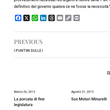
definitivo del governo qualora ce ne fosse la necessità.
F
X
W
L
T
E
C
P
a
h
i
h
m
o
r
c
a
n
r
a
p
i
e
t
k
e
i
y
n
PREVIOUS
b
s
e
a
l
L
t
o
A
d
d
i
I PUNTINI SULLE I
o
p
I
s
n
k
p
n
k
R
Marzo 26, 2013
Agosto 31, 2013
La porcata di fine
Sos Motori Minarelli
legislatura