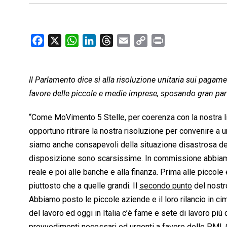
F
X
W
L
T
E
C
P
a
h
i
h
m
o
r
c
a
n
r
a
p
i
Il Parlamento dice sì alla risoluzione unitaria sui pagame
e
t
k
e
i
y
n
b
s
e
a
l
L
t
favore delle piccole e medie imprese, sposando gran par
o
A
d
d
i
“Come MoVimento 5 Stelle, per coerenza con la nostra li
o
p
I
s
n
opportuno ritirare la nostra risoluzione per convenire a 
k
p
n
k
siamo anche consapevoli della situazione disastrosa dei
disposizione sono scarsissime. In commissione abbiamo i
reale e poi alle banche e alla finanza. Prima alle piccole
piuttosto che a quelle grandi. Il
secondo punto
del nostr
Abbiamo posto le piccole aziende e il loro rilancio in cim
del lavoro ed oggi in Italia c’è fame e sete di lavoro più
provvedimenti necessari ed urgenti a favore delle PMI. 