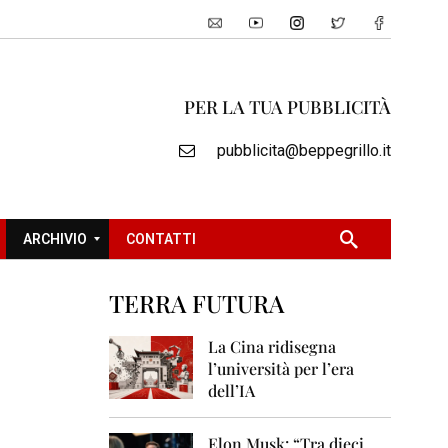
PER LA TUA PUBBLICITÀ
pubblicita@beppegrillo.it
ARCHIVIO
CONTATTI
TERRA FUTURA
2
0
La Cina ridisegna
0
l’università per l’era
5
dell’IA
2
0
Elon Musk: “Tra dieci