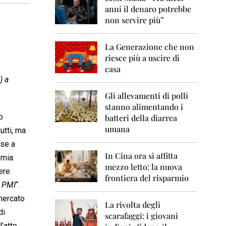
0
anni il denaro potrebbe
6
non servire più”
2
0
La Generazione che non
0
7
riesce più a uscire di
casa
2
) a
0
0
Gli allevamenti di polli
8
stanno alimentando i
o
batteri della diarrea
2
umana
utti, ma
0
0
rse a
9
In Cina ora si affitta
omia
mezzo letto: la nuova
2
ere
frontiera del risparmio
0
e PMI
“.
1
0
 mercato
La rivolta degli
di
scarafaggi: i giovani
2
’atto