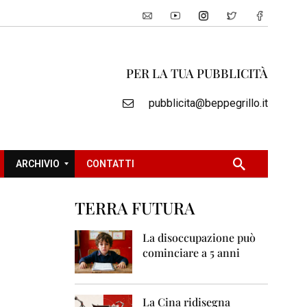
PER LA TUA PUBBLICITÀ
pubblicita@beppegrillo.it
ARCHIVIO
CONTATTI
TERRA FUTURA
2
0
La disoccupazione può
0
cominciare a 5 anni
5
2
0
La Cina ridisegna