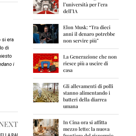
0
l’università per l’era
6
dell’IA
2
0
Elon Musk: “Tra dieci
0
anni il denaro potrebbe
7
 si era
non servire più”
2
lo di
0
hiesto
La Generazione che non
0
8
riesce più a uscire di
edano i
casa
2
0
0
Gli allevamenti di polli
9
stanno alimentando i
batteri della diarrea
2
umana
0
1
0
NEXT
In Cina ora si affitta
mezzo letto: la nuova
2
frontiera del risparmio
ELLA RAI