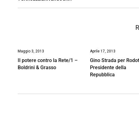
o
p
I
s
n
k
p
n
k
R
Maggio 3, 2013
Aprile 17, 2013
Il potere contro la Rete/1 –
Gino Strada per Rodo
Boldrini & Grasso
Presidente della
Repubblica