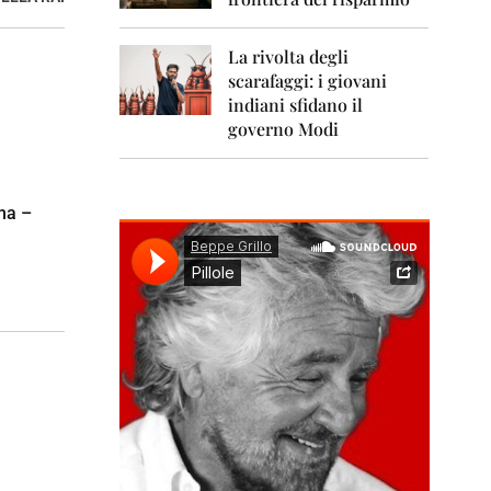
0
1
1
La rivolta degli
scarafaggi: i giovani
2
0
indiani sfidano il
1
governo Modi
2
2
0
ma –
1
3
2
0
1
4
2
0
1
5
2