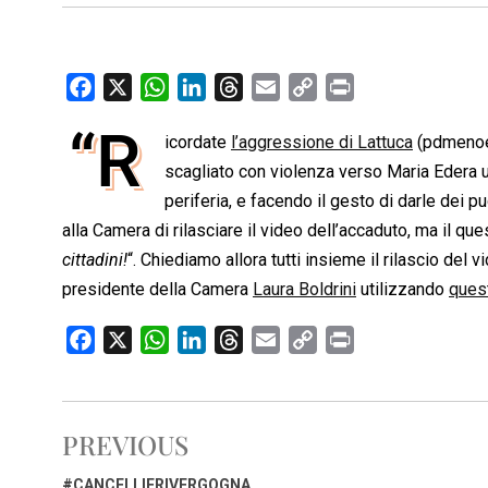
F
X
W
L
T
E
C
P
a
h
i
h
m
o
r
“R
icordate
l’aggressione di Lattuca
(pdmenoel
c
a
n
r
a
p
i
e
scagliato con violenza verso Maria Edera u
t
k
e
i
y
n
b
s
e
a
l
L
t
periferia, e facendo il gesto di darle dei p
o
A
d
d
i
alla Camera di rilasciare il video dell’accaduto, ma il que
o
p
I
s
n
cittadini!
“. Chiediamo allora tutti insieme il rilascio del v
k
p
n
k
presidente della Camera
Laura Boldrini
utilizzando
ques
F
X
W
L
T
E
C
P
a
h
i
h
m
o
r
c
a
n
r
a
p
i
e
t
k
e
i
y
n
PREVIOUS
b
s
e
a
l
L
t
o
A
d
d
i
#CANCELLIERIVERGOGNA