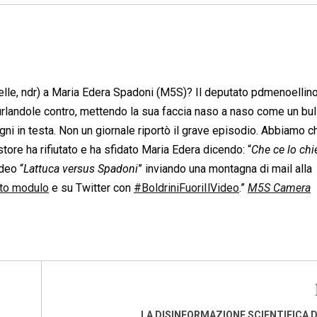
le, ndr) a Maria Edera Spadoni (M5S)? Il deputato pdmenoellino
rlandole contro, mettendo la sua faccia naso a naso come un bul
ugni in testa. Non un giornale riportò il grave episodio. Abbiamo c
store ha rifiutato e ha sfidato Maria Edera dicendo: “
Che ce lo chi
ideo “
Lattuca versus Spadoni
” inviando una montagna di mail alla
to modulo
e su Twitter con
#BoldriniFuoriIlVideo
.”
M5S Camera
LA DISINFORMAZIONE SCIENTIFICA D