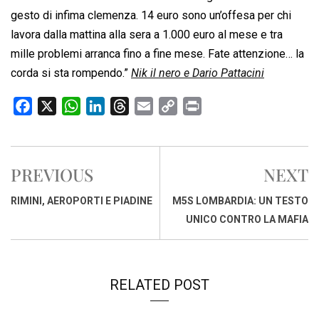
gesto di infima clemenza. 14 euro sono un’offesa per chi
lavora dalla mattina alla sera a 1.000 euro al mese e tra
mille problemi arranca fino a fine mese. Fate attenzione… la
corda si sta rompendo.”
Nik il nero e Dario Pattacini
F
X
W
L
T
E
C
P
a
h
i
h
m
o
r
c
a
n
r
a
p
i
e
t
k
e
i
y
n
PREVIOUS
NEXT
b
s
e
a
l
L
t
o
A
d
d
i
RIMINI, AEROPORTI E PIADINE
M5S LOMBARDIA: UN TESTO
o
p
I
s
n
UNICO CONTRO LA MAFIA
k
p
n
k
RELATED POST