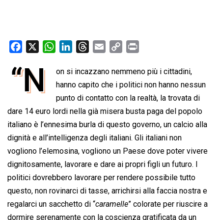
F
X
W
L
T
E
C
P
a
h
i
h
m
o
r
“N
on si incazzano nemmeno più i cittadini,
c
a
n
r
a
p
i
e
t
hanno capito che i politici non hanno nessun
k
e
i
y
n
b
s
e
a
l
L
t
punto di contatto con la realtà, la trovata di
o
A
d
d
i
dare 14 euro lordi nella già misera busta paga del popolo
o
p
I
s
n
italiano è l’ennesima burla di questo governo, un calcio alla
k
p
n
k
dignità e all’intelligenza degli italiani. Gli italiani non
vogliono l’elemosina, vogliono un Paese dove poter vivere
dignitosamente, lavorare e dare ai propri figli un futuro. I
politici dovrebbero lavorare per rendere possibile tutto
questo, non rovinarci di tasse, arrichirsi alla faccia nostra e
regalarci un sacchetto di “
caramelle
” colorate per riuscire a
dormire serenamente con la coscienza gratificata da un