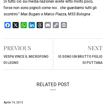
Di tutto ciò sui media nazionali avete letto molto poco,
forse non sono pignoli come noi… che guardiamo tutti gli
scontrini.”
Max Bugani e Marco Piazza, M5S Bologna
F
X
W
L
T
E
C
P
a
h
i
h
m
o
r
c
a
n
r
a
p
i
e
t
k
e
i
y
n
PREVIOUS
NEXT
b
s
e
a
l
L
t
o
A
d
d
i
VESPA VINCE IL MICROFONO
IO SONO UN BRUTTO FIGLIO
o
p
I
s
n
DI LEGNO
DI PUTTANA
k
p
n
k
RELATED POST
Aprile 19, 2013