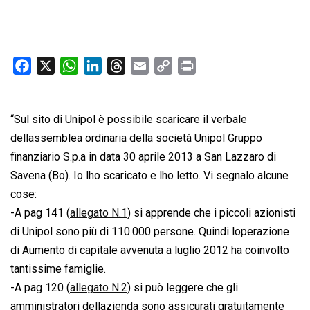
F
X
W
L
T
E
C
P
a
h
i
h
m
o
r
c
a
n
r
a
p
i
“Sul sito di Unipol è possibile scaricare il verbale
e
t
k
e
i
y
n
b
s
e
a
l
L
t
dellassemblea ordinaria della società Unipol Gruppo
o
A
d
d
i
finanziario S.p.a in data 30 aprile 2013 a San Lazzaro di
o
p
I
s
n
Savena (Bo). Io lho scaricato e lho letto. Vi segnalo alcune
k
p
n
k
cose:
-A pag 141 (
allegato N.1
) si apprende che i piccoli azionisti
di Unipol sono più di 110.000 persone. Quindi loperazione
di Aumento di capitale avvenuta a luglio 2012 ha coinvolto
tantissime famiglie.
-A pag 120 (
allegato N.2
) si può leggere che gli
amministratori dellazienda sono assicurati gratuitamente