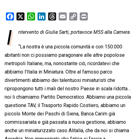
F
X
W
L
T
E
C
P
a
h
i
h
m
o
r
I
ntervento di Giulia Sarti, portavoce M5S alla Camera
c
a
n
r
a
p
i
e
t
k
e
i
y
n
“La nostra è una piccola comunità e con 150.000
b
s
e
a
l
L
t
abitanti non ci possiamo paragonare alle altre popolose
o
A
d
d
i
metropoli Italiane, ma, nonostante ciò, ricordatevi che
o
p
I
s
n
abbiamo l’Italia in Miniatura. Oltre al famoso parco
k
p
n
k
divertimenti abbiamo dei talentuosi miniaturisti che
ripropongono tutti i mali del nostro Paese in scala ridotta…
noi li chiamiamo Partito Democratico. Abbiamo una piccola
questione TAV, il Trasporto Rapido Costiero, abbiamo un
piccolo Monte dei Paschi di Siena, Banca Carim già
commissariata e già passata a nuova gestione, abbiamo
anche un miniaturizzato caso Alitalia, che da noi si chiama
Aeradria. Non immaginate che fatica si faccia a