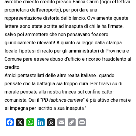
avrebbe chiesto credito presso Banca Carim (oggi effettiva
proprietaria dell’aeroporto), per poi dare una
rappresentazione distorta del bilancio. Ovviamente queste
lettere sono state scritte ad insaputa di chi le ha firmate,
salvo poi ammettere che non pensavano fossero
giuridicamente rilevanti! A quanto si legge dalla stampa
locale l’ipotesi di reato per gli amministratori di Provincia e
Comune pare essere abuso d’ufficio e ricorso fraudolento al
credito.
Amici pentastellati delle altre realtà italiane.. quando
pensate che la battaglia sia troppo dura. Per tirarvi su di
morale pensate alla nostra trincea sul confine catto-
comunista. Qui il “
PD-fabbrica-carriere
” è più attivo che mai e
si impegna per iscritto a sua insaputa.”
F
X
W
L
T
E
C
P
a
h
i
h
m
o
r