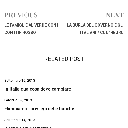
c
a
n
r
a
p
i
e
t
k
e
i
y
n
PREVIOUS
NEXT
b
s
e
a
l
L
t
o
A
d
d
i
LE FAMIGLIE AL VERDE CON I
LA BURLA DEL GOVERNO E GLI
o
p
I
s
n
CONTI IN ROSSO
ITALIANI #CON14EURO
k
p
n
k
RELATED POST
Settembre 16, 2013
In Italia qualcosa deve cambiare
Febbraio 16, 2013
Eliminiamo i privilegi delle banche
Settembre 14, 2013