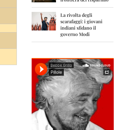
0
1
1
La rivolta degli
scarafaggi: i giovani
2
0
indiani sfidano il
1
governo Modi
2
2
0
1
3
2
0
1
4
2
0
1
5
2