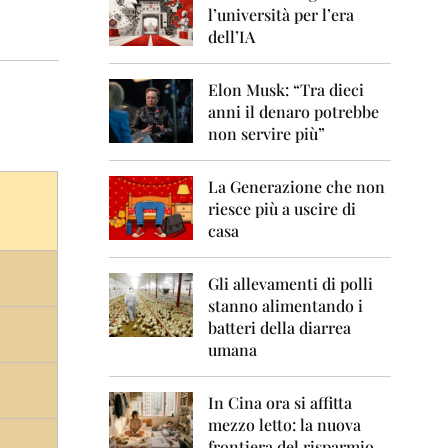
0
l’università per l’era
6
dell’IA
2
0
Elon Musk: “Tra dieci
0
anni il denaro potrebbe
7
non servire più”
2
0
La Generazione che non
0
8
riesce più a uscire di
casa
2
0
0
Gli allevamenti di polli
9
stanno alimentando i
batteri della diarrea
2
umana
0
1
0
In Cina ora si affitta
mezzo letto: la nuova
2
frontiera del risparmio