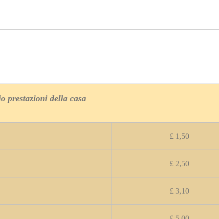
io prestazioni della casa
£ 1,50
£ 2,50
£ 3,10
£ 5,00