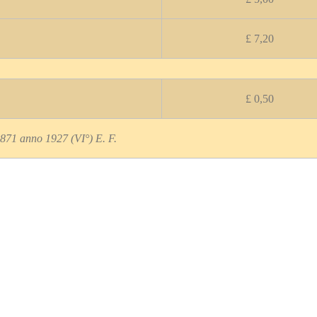
£ 7,20
£ 0,50
871 anno 1927 (VI°) E. F.