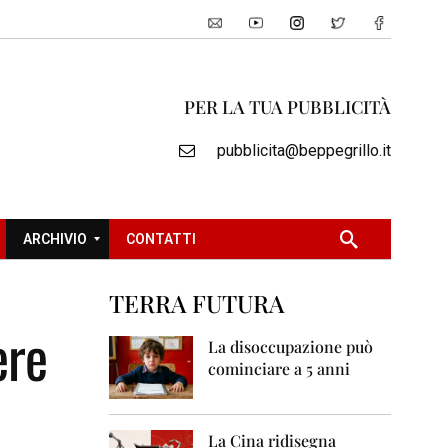
PER LA TUA PUBBLICITÀ
pubblicita@beppegrillo.it
ARCHIVIO
CONTATTI
TERRA FUTURA
2
ere
0
La disoccupazione può
0
cominciare a 5 anni
5
2
0
La Cina ridisegna