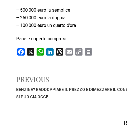
– 500.000 euro la semplice
– 250.000 euro la doppia
– 100.000 euro un quarto d’ora
Pane e coperto compresi.
F
X
W
L
T
E
C
P
a
h
i
h
m
o
r
c
a
n
r
a
p
i
e
t
k
e
i
y
n
PREVIOUS
b
s
e
a
l
L
t
o
A
d
d
i
BENZINA? RADDOPPIARE IL PREZZO E DIMEZZARE IL CO
o
p
I
s
n
SI PUÒ GIÀ OGGI!
k
p
n
k
R