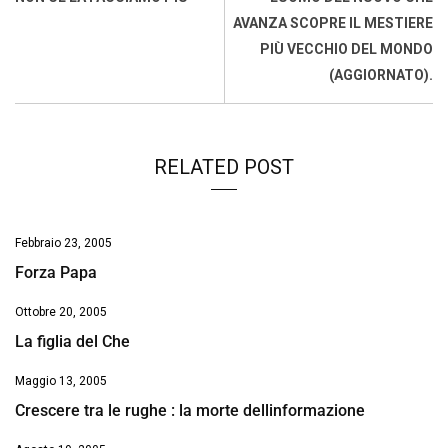
o
p
I
s
n
AVANZA SCOPRE IL MESTIERE
k
p
n
k
PIÙ VECCHIO DEL MONDO
(AGGIORNATO).
RELATED POST
Febbraio 23, 2005
Forza Papa
Ottobre 20, 2005
La figlia del Che
Maggio 13, 2005
Crescere tra le rughe : la morte dellinformazione