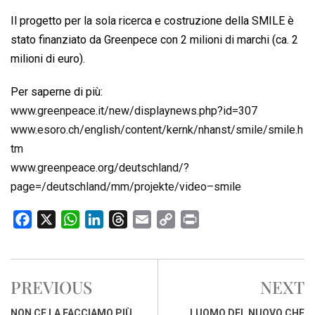
Il progetto per la sola ricerca e costruzione della SMILE è
stato finanziato da Greenpece con 2 milioni di marchi (ca. 2
milioni di euro).
Per saperne di più:
www.greenpeace.it/new/displaynews.php?id=307
www.esoro.ch/english/content/kernk/nhanst/smile/smile.h
tm
www.greenpeace.org/deutschland/?
page=/deutschland/mm/projekte/video–smile
F
X
W
L
T
E
C
P
a
h
i
h
m
o
r
c
a
n
r
a
p
i
e
t
k
e
i
y
n
PREVIOUS
NEXT
b
s
e
a
l
L
t
o
A
d
d
i
NON CE LA FACCIAMO PIÙ
LUOMO DEL NUOVO CHE