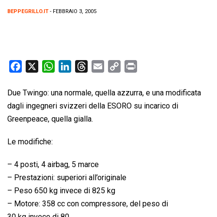
BEPPEGRILLO.IT
- FEBBRAIO 3, 2005
F
X
W
L
T
E
C
P
a
h
i
h
m
o
r
c
a
n
r
a
p
i
Due Twingo: una normale, quella azzurra, e una modificata
e
t
k
e
i
y
n
dagli ingegneri svizzeri della ESORO su incarico di
b
s
e
a
l
L
t
Greenpeace, quella gialla.
o
A
d
d
i
Le modifiche:
o
p
I
s
n
k
p
n
k
– 4 posti, 4 airbag, 5 marce
– Prestazioni: superiori all’originale
– Peso 650 kg invece di 825 kg
– Motore: 358 cc con compressore, del peso di
30 kg invece di 80