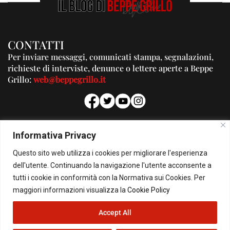
CONTATTI
Per inviare messaggi, comunicati stampa, segnalazioni,
richieste di interviste, denunce o lettere aperte a Beppe
Grillo:
web@beppegrillo.it
PUBBLICITA'
Informativa Privacy
Per la tua pubblicità su questo Blog:
Questo sito web utilizza i cookies per migliorare l'esperienza
pubblicita@beppegrillo.it
dell'utente. Continuando la navigazione l'utente acconsente a
tutti i cookie in conformità con la Normativa sui Cookies. Per
HOMEPAGE
COOKIE POLICY
PRIVACY POLICY
CONTATTI
maggiori informazioni visualizza la
Cookie Policy
Accept All
© Copyright 2026 - Il Blog di Beppe Grillo. All Rights Reserved - Powered by
happygrafic.com