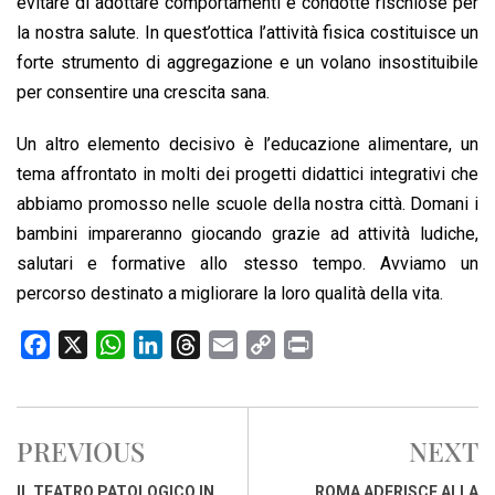
evitare di adottare comportamenti e condotte rischiose per
la nostra salute. In quest’ottica l’attività fisica costituisce un
forte strumento di aggregazione e un volano insostituibile
per consentire una crescita sana.
Un altro elemento decisivo è l’educazione alimentare, un
tema affrontato in molti dei progetti didattici integrativi che
abbiamo promosso nelle scuole della nostra città. Domani i
bambini impareranno giocando grazie ad attività ludiche,
salutari e formative allo stesso tempo. Avviamo un
percorso destinato a migliorare la loro qualità della vita.
F
X
W
L
T
E
C
P
a
h
i
h
m
o
r
c
a
n
r
a
p
i
e
t
k
e
i
y
n
PREVIOUS
NEXT
b
s
e
a
l
L
t
o
A
d
d
i
IL TEATRO PATOLOGICO IN
ROMA ADERISCE ALLA