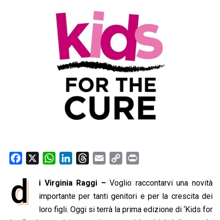
F
X
W
L
T
E
C
P
a
h
i
h
m
o
r
d
i Virginia Raggi –
Voglio raccontarvi una novità
c
a
n
r
a
p
i
e
importante per tanti genitori e per la crescita dei
t
k
e
i
y
n
b
s
e
a
l
L
t
loro figli. Oggi si terrà la prima edizione di ‘Kids for