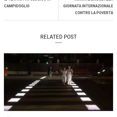
o
p
I
s
n
CAMPIDOGLIO
GIORNATA INTERNAZIONALE
k
p
n
k
CONTRO LA POVERTÀ
RELATED POST