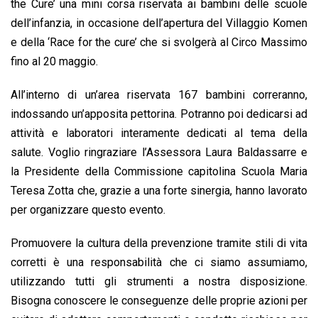
o
A
d
d
i
the Cure’ una mini corsa riservata ai bambini delle scuole
o
p
I
s
n
dell’infanzia, in occasione dell’apertura del Villaggio Komen
k
p
n
k
e della ‘Race for the cure’ che si svolgerà al Circo Massimo
fino al 20 maggio.
All’interno di un’area riservata 167 bambini correranno,
indossando un’apposita pettorina. Potranno poi dedicarsi ad
attività e laboratori interamente dedicati al tema della
salute. Voglio ringraziare l’Assessora Laura Baldassarre e
la Presidente della Commissione capitolina Scuola Maria
Teresa Zotta che, grazie a una forte sinergia, hanno lavorato
per organizzare questo evento.
Promuovere la cultura della prevenzione tramite stili di vita
corretti è una responsabilità che ci siamo assumiamo,
utilizzando tutti gli strumenti a nostra disposizione.
Bisogna conoscere le conseguenze delle proprie azioni per