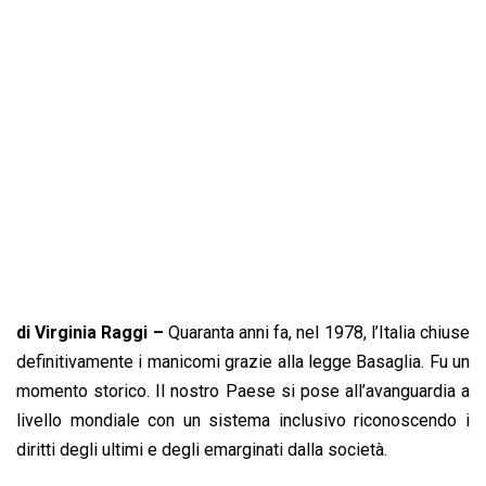
b
s
e
a
l
L
t
o
A
d
d
i
o
p
I
s
n
k
p
n
k
di Virginia Raggi –
Quaranta anni fa, nel 1978, l’Italia chiuse
definitivamente i manicomi grazie alla legge Basaglia. Fu un
momento storico. Il nostro Paese si pose all’avanguardia a
livello mondiale con un sistema inclusivo riconoscendo i
diritti degli ultimi e degli emarginati dalla società.