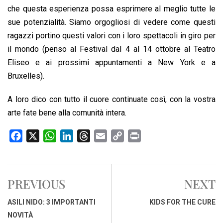
che questa esperienza possa esprimere al meglio tutte le
sue potenzialità. Siamo orgogliosi di vedere come questi
ragazzi portino questi valori con i loro spettacoli in giro per
il mondo (penso al Festival dal 4 al 14 ottobre al Teatro
Eliseo e ai prossimi appuntamenti a New York e a
Bruxelles).
A loro dico con tutto il cuore continuate così, con la vostra
arte fate bene alla comunità intera.
F
X
W
L
T
E
C
P
a
h
i
h
m
o
r
c
a
n
r
a
p
i
e
t
k
e
i
y
n
PREVIOUS
NEXT
b
s
e
a
l
L
t
o
A
d
d
i
ASILI NIDO: 3 IMPORTANTI
KIDS FOR THE CURE
o
p
I
s
n
NOVITÀ