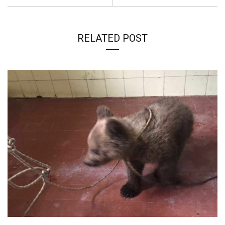
k
p
n
k
RELATED POST