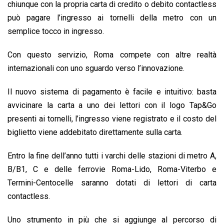
o
A
d
d
i
chiunque con la propria carta di credito o debito contactless
o
p
I
s
n
può pagare l’ingresso ai tornelli della metro con un
k
p
n
k
semplice tocco in ingresso.
Con questo servizio, Roma compete con altre realtà
internazionali con uno sguardo verso l’innovazione.
Il nuovo sistema di pagamento è facile e intuitivo: basta
avvicinare la carta a uno dei lettori con il logo Tap&Go
presenti ai tornelli, l’ingresso viene registrato e il costo del
biglietto viene addebitato direttamente sulla carta.
Entro la fine dell’anno tutti i varchi delle stazioni di metro A,
B/B1, C e delle ferrovie Roma-Lido, Roma-Viterbo e
Termini-Centocelle saranno dotati di lettori di carta
contactless.
Uno strumento in più che si aggiunge al percorso di