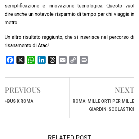
semplificazione e innovazione tecnologica. Questo vuol
dire anche un notevole risparmio di tempo per chi viaggia in
metro.
Un altro risultato raggiunto, che si inserisce nel percorso di
risanamento di Atac!
F
X
W
L
T
E
C
P
a
h
i
h
m
o
r
c
a
n
r
a
p
i
e
t
k
e
i
y
n
PREVIOUS
NEXT
b
s
e
a
l
L
t
o
A
d
d
i
+BUS X ROMA
ROMA: MILLE ORTI PER MILLE
o
p
I
s
n
GIARDINI SCOLASTICI
k
p
n
k
RELATED POST