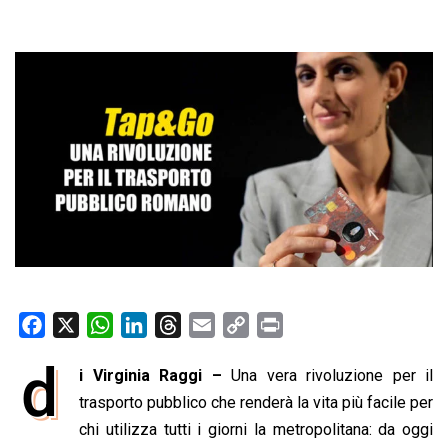
F
X
W
L
T
E
C
P
a
h
i
h
m
o
r
d
i Virginia Raggi –
Una vera rivoluzione per il
c
a
n
r
a
p
i
e
trasporto pubblico che renderà la vita più facile per
t
k
e
i
y
n
b
s
e
a
l
L
t
chi utilizza tutti i giorni la metropolitana: da oggi