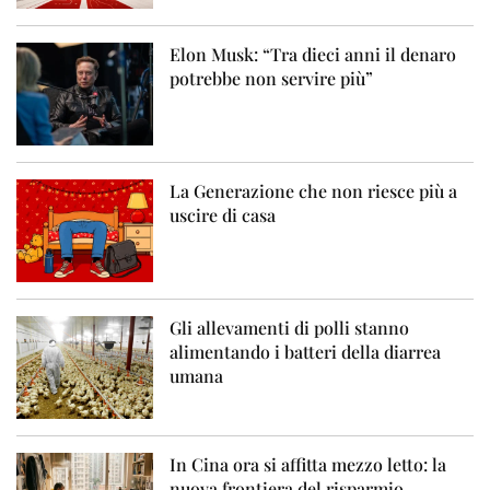
Elon Musk: “Tra dieci anni il denaro
potrebbe non servire più”
La Generazione che non riesce più a
uscire di casa
Gli allevamenti di polli stanno
alimentando i batteri della diarrea
umana
In Cina ora si affitta mezzo letto: la
nuova frontiera del risparmio