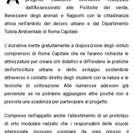
b
s
e
a
l
L
t
dall’Assessorato alle Politiche del verde,
o
A
d
d
i
Benessere degli animali e Rapporti con la cittadinanza
o
p
I
s
n
attiva nell’ambito del decoro urbano e dal Dipartimento
k
p
n
k
Tutela Ambientale di Roma Capitale.
L’iniziativa mette gratuitamente a disposizione degli istituti
comprensivi di Roma Capitale che ne faranno richiesta le
attrezzature per creare orti didattici e diffondere le pratiche
dell’orticoltura urbana e dello sviluppo sostenibile
attraverso il contatto diretto degli studenti con la natura e le
tecniche di coltivazione. Alle numerose adesioni già
pervenute se ne potranno aggiungere altre poiché non è
prevista una scadenza per partecipare al progetto.
Compreso nell’appalto anche l’allestimento di un prototipo
di orto modulare rialzato che i responsabili delle scuole
interessate possono visionare da oggi presso il