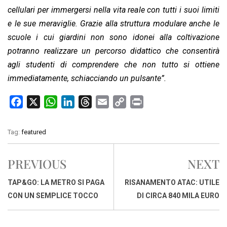
cellulari per immergersi nella vita reale con tutti i suoi limiti
e le sue meraviglie. Grazie alla struttura modulare anche le
scuole i cui giardini non sono idonei alla coltivazione
potranno realizzare un percorso didattico che consentirà
agli studenti di comprendere che non tutto si ottiene
immediatamente, schiacciando un pulsante”.
F
X
W
L
T
E
C
P
a
h
i
h
m
o
r
c
a
n
r
a
p
i
Tag:
featured
e
t
k
e
i
y
n
b
s
e
a
l
L
t
PREVIOUS
NEXT
o
A
d
d
i
o
p
I
s
n
TAP&GO: LA METRO SI PAGA
RISANAMENTO ATAC: UTILE
k
p
n
k
CON UN SEMPLICE TOCCO
DI CIRCA 840 MILA EURO