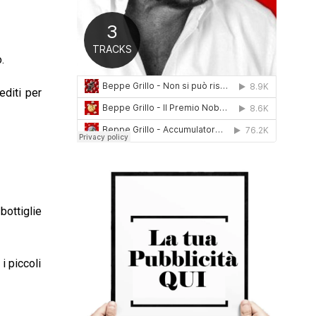
0
1
6
.
editi per
bottiglie
i piccoli