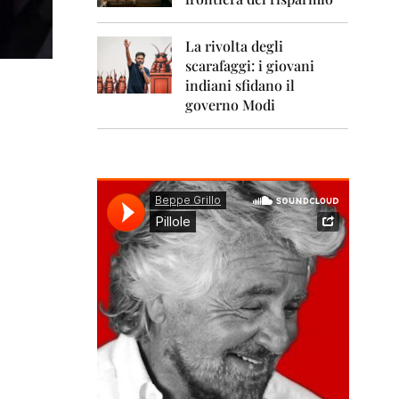
0
1
1
La rivolta degli
scarafaggi: i giovani
2
0
indiani sfidano il
1
governo Modi
2
2
0
1
3
2
0
1
4
2
0
1
5
2