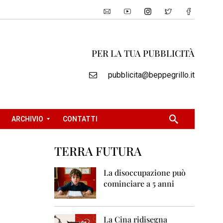
PER LA TUA PUBBLICITÀ
pubblicita@beppegrillo.it
ARCHIVIO
CONTATTI
TERRA FUTURA
2
0
La disoccupazione può
0
cominciare a 5 anni
5
2
0
La Cina ridisegna