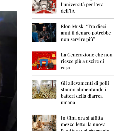
0
l’università per l’era
6
dell’IA
2
0
Elon Musk: “Tra dieci
0
anni il denaro potrebbe
7
non servire più”
2
0
La Generazione che non
0
8
riesce più a uscire di
casa
2
0
0
Gli allevamenti di polli
9
stanno alimentando i
batteri della diarrea
2
umana
0
1
0
In Cina ora si affitta
mezzo letto: la nuova
2
frontiera del risparmio