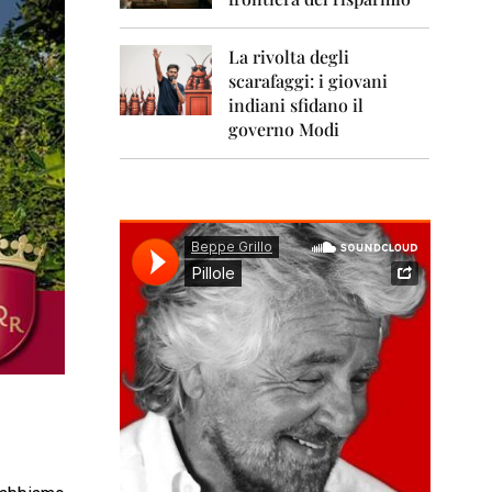
0
1
1
La rivolta degli
scarafaggi: i giovani
2
0
indiani sfidano il
1
governo Modi
2
2
0
1
3
2
0
1
4
2
0
1
5
2