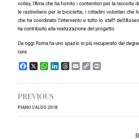
volley, l’Ama che ha fornito i contenitori per la raccolta d
le rastrelliere per le biciclette, i cittadini volontari che
che ha coordinato l’intervento e tutto lo staff dell’Ass
ha contribuito alla realizzazione del progetto.
Da oggi Roma ha uno spazio in più recuperato dal degrad
cura.
F
X
W
L
T
E
C
P
a
h
i
h
m
o
r
c
a
n
r
a
p
i
e
t
k
e
i
y
n
PREVIOUS
b
s
e
a
l
L
t
o
A
d
d
i
PIANO CALDO 2018
o
p
I
s
n
k
p
n
k
R