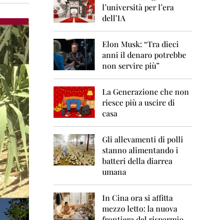
0
l’università per l’era
6
dell’IA
2
0
Elon Musk: “Tra dieci
0
anni il denaro potrebbe
7
non servire più”
2
0
La Generazione che non
0
8
riesce più a uscire di
casa
2
0
0
Gli allevamenti di polli
9
stanno alimentando i
batteri della diarrea
2
umana
0
1
0
In Cina ora si affitta
mezzo letto: la nuova
2
frontiera del risparmio