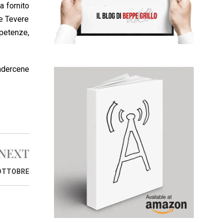
a fornito
ale Tevere
mpetenze,
endercene
NEXT
 OTTOBRE