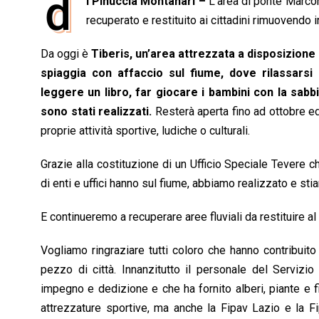
d
i Pinuccia Montanari –
L’area di ponte Marcon
c
a
n
r
a
p
i
e
recuperato e restituito ai cittadini rimuovendo i
t
k
e
i
y
n
b
s
e
a
l
L
t
Da oggi è
Tiberis, un’area attrezzata a disposizione
o
A
d
d
i
spiaggia con affaccio sul fiume, dove rilassarsi 
o
p
I
s
n
leggere un libro, far giocare i bambini con la sab
k
p
n
k
sono stati realizzati.
Resterà aperta fino ad ottobre ed
proprie attività sportive, ludiche o culturali.
Grazie alla costituzione di un Ufficio Speciale Tevere
di enti e uffici hanno sul fiume, abbiamo realizzato e sti
E continueremo a recuperare aree fluviali da restituire al d
Vogliamo ringraziare tutti coloro che hanno contribuito
pezzo di città. Innanzitutto il personale del Servizio
impegno e dedizione e che ha fornito alberi, piante e fio
attrezzature sportive, ma anche la Fipav Lazio e la F