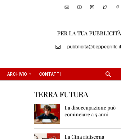
PER LA TUA PUBBLICITÀ
pubblicita@beppegrillo.it
ARCHIVIO
CONTATTI
TERRA FUTURA
2
0
La disoccupazione può
0
cominciare a 5 anni
5
2
0
La Cina ridisegna