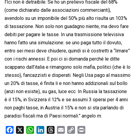
l’Ici non è detraibile. Se ho un prelievo fiscale del 68%
(come dichiarato dalle associazioni commercianti),
avendolo su un imponibile del 50% più alto risulta un 103%
di tassazione. Non solo non guadagno niente, ma devo fare
debiti per pagare le tasse. In una trasmissione televisiva
hanno fatto una simulazione: se uno paga tutto il dovuto,
entro sei mesi deve chiudere, quindi si è costretti a “limare”
con i rischi annessi. E poi ci si domanda perché le ditte
scappano dall’italia e rimangono solo mafia, politici (che è lo
stesso), fancazzisti e disperati. Negli Usa pago al massimo
un 20% di tasse, é finita li e non hanno addizionali sul bollo
(anzi non esiste), su gas, luce ecc. In Russia la tassazione
è il 15%, in Svizzera il 12% e se assumi 3 operai per 4 anni
non paghi tasse, in Austria il 15% e non si sta parlando di
paradisi fiscali ma di Paesi normali.”
angelo m.
F
X
W
L
T
E
C
P