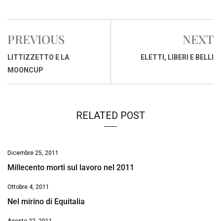
a
h
i
h
m
o
r
c
a
n
r
a
p
i
e
t
k
e
i
y
n
PREVIOUS
NEXT
b
s
e
a
l
L
t
o
A
d
d
i
LITTIZZETTO E LA
ELETTI, LIBERI E BELLI
o
p
I
s
n
MOONCUP
k
p
n
k
RELATED POST
Dicembre 25, 2011
Millecento morti sul lavoro nel 2011
Ottobre 4, 2011
Nel mirino di Equitalia