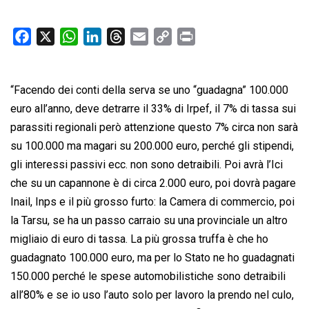
F
X
W
L
T
E
C
P
a
h
i
h
m
o
r
c
a
n
r
a
p
i
“Facendo dei conti della serva se uno “guadagna” 100.000
e
t
k
e
i
y
n
b
s
e
a
l
L
t
euro all’anno, deve detrarre il 33% di Irpef, il 7% di tassa sui
o
A
d
d
i
parassiti regionali però attenzione questo 7% circa non sarà
o
p
I
s
n
su 100.000 ma magari su 200.000 euro, perché gli stipendi,
k
p
n
k
gli interessi passivi ecc. non sono detraibili. Poi avrà l’Ici
che su un capannone è di circa 2.000 euro, poi dovrà pagare
Inail, Inps e il più grosso furto: la Camera di commercio, poi
la Tarsu, se ha un passo carraio su una provinciale un altro
migliaio di euro di tassa. La più grossa truffa è che ho
guadagnato 100.000 euro, ma per lo Stato ne ho guadagnati
150.000 perché le spese automobilistiche sono detraibili
all’80% e se io uso l’auto solo per lavoro la prendo nel culo,