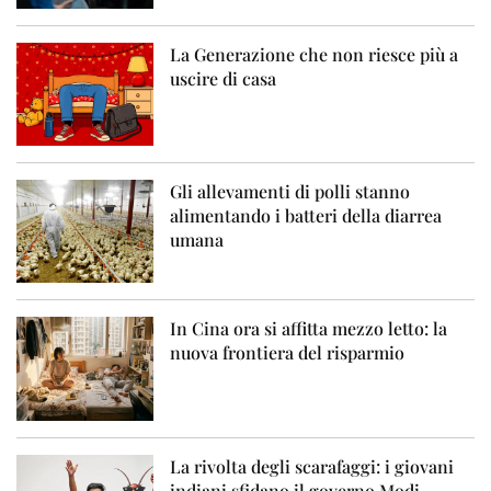
La Generazione che non riesce più a
uscire di casa
Gli allevamenti di polli stanno
alimentando i batteri della diarrea
umana
In Cina ora si affitta mezzo letto: la
nuova frontiera del risparmio
La rivolta degli scarafaggi: i giovani
indiani sfidano il governo Modi