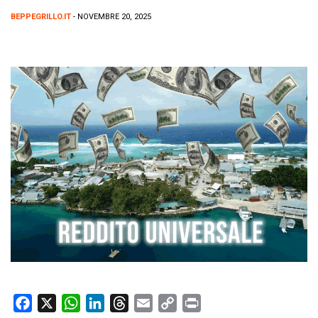
BEPPEGRILLO.IT
- NOVEMBRE 20, 2025
F
X
W
L
T
E
C
P