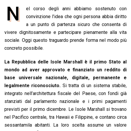
a
h
i
h
m
o
r
N
el corso degli anni abbiamo sostenuto con
c
a
n
r
a
p
i
e
convinzione l’idea che ogni persona abbia diritto
t
k
e
i
y
n
b
s
e
a
l
L
t
a un punto di partenza sicuro che consenta di
o
A
d
d
i
vivere dignitosamente e partecipare pienamente alla vita
o
p
I
s
n
sociale. Oggi questo traguardo prende forma nel modo più
k
p
n
k
concreto possibile.
La Repubblica delle Isole Marshall è il primo Stato al
mondo ad aver approvato e finanziato un reddito di
base universale nazionale, digitale, permanente e
legalmente riconosciuto.
Si tratta di un sistema stabile,
integrato nell’architettura fiscale del Paese, con fondi già
stanziati dal parlamento nazionale e i primi pagamenti
previsti per il primo dicembre. Le Isole Marshall si trovano
nel Pacifico centrale, tra Hawaii e Filippine, e contano circa
sessantamila abitanti. La loro scelta assume un valore