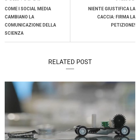
o
A
d
d
i
COME I SOCIAL MEDIA
NIENTE GIUSTIFICA LA
o
p
I
s
n
CAMBIANO LA
CACCIA: FIRMA LA
k
p
n
k
COMUNICAZIONE DELLA
PETIZIONE!
SCIENZA
RELATED POST