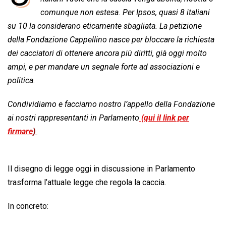
b
s
e
a
l
L
t
comunque non estesa. Per Ipsos, quasi 8 italiani
o
A
d
d
i
su 10 la considerano eticamente sbagliata. La petizione
o
p
I
s
n
della Fondazione Cappellino nasce per bloccare la richiesta
k
p
n
k
dei cacciatori di ottenere ancora più diritti, già oggi molto
ampi, e per mandare un segnale forte ad associazioni e
politica.
Condividiamo e facciamo nostro l’appello della Fondazione
ai nostri rappresentanti in Parlamento
(qui il link per
firmare
)
Il disegno di legge oggi in discussione in Parlamento
trasforma l’attuale legge che regola la caccia.
In concreto: