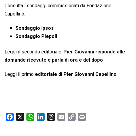
Consulta i sondaggi commissionati da Fondazione
Capellino:
Sondaggio Ipsos
Sondaggio Piepoli
Leggi il secondo editoriale:
Pier Giovanni risponde alle
domande ricevute e parla di ora e del dopo
Leggi il primo
editoriale di Pier Giovanni Capellino
F
X
W
L
T
E
C
P
a
h
i
h
m
o
r
c
a
n
r
a
p
i