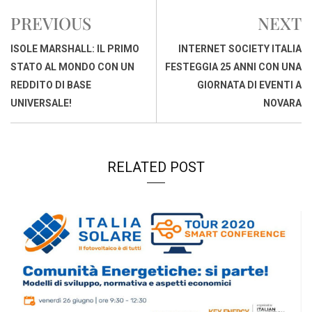
e
t
k
e
i
y
n
PREVIOUS
NEXT
b
s
e
a
l
L
t
o
A
d
d
i
ISOLE MARSHALL: IL PRIMO
INTERNET SOCIETY ITALIA
o
p
I
s
n
STATO AL MONDO CON UN
FESTEGGIA 25 ANNI CON UNA
k
p
n
k
REDDITO DI BASE
GIORNATA DI EVENTI A
UNIVERSALE!
NOVARA
RELATED POST