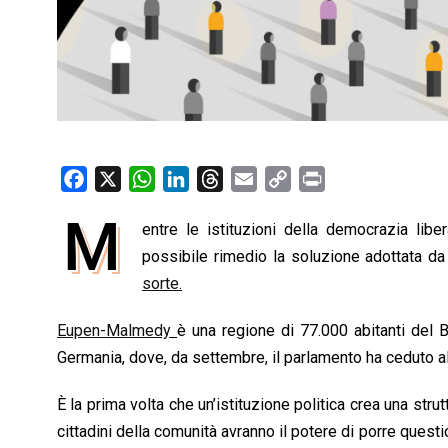
F
X
W
L
T
E
C
P
a
h
i
h
m
o
r
M
entre le istituzioni della democrazia lib
c
a
n
r
a
p
i
e
possibile rimedio la soluzione adottata da
t
k
e
i
y
n
b
s
e
a
l
L
t
sorte.
o
A
d
d
i
Eupen-Malmedy
è una regione di 77.000 abitanti del B
o
p
I
s
n
Germania, dove, da settembre, il parlamento ha ceduto alc
k
p
n
k
È la prima volta che un’istituzione politica crea una st
cittadini della comunità avranno il potere di porre questio