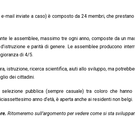
o di e-mail inviate a caso) è composto da 24 membri, che prestano
urante le assemblee, massimo tre ogni anno, composte da un ma
o d’istruzione e parità di genere. Le assemblee producono inter
gioranza di 4/5.
, istruzione, ricerca scientifica, aiuti allo sviluppo, ma potrebb
lio dei cittadini.
selezione pubblica (sempre casuale) tra coloro che hanno 
ciassettesimo anno d’età, è aperta anche ai residenti non belgi.
bre.
Ritorneremo sull’argomento per vedere come si sta sviluppa