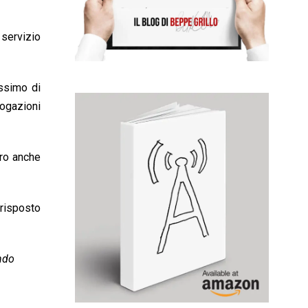
 servizio
ssimo di
rogazioni
ero anche
risposto
ndo