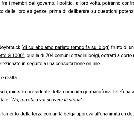
fra i membri del governo. I politici, a loro volta, potranno confr
nto delle loro esigenze, prima di deliberare su questioni poten
 Reybrouck (
di cui abbiamo parlato tempo fa sul blog
) frutto di u
etto G 1000”
: quella di 704 comuni cittadini belgi, estratti a sorte
elezionate in seguito a una consultazione on line.
 è realtà.
aasch, ministro presidente della comunità germanofona, telefona al
ta è:
“No, ma sta a voi scrivere la storia”.
parlamento della terza comunità belga approva all’unanimità un de