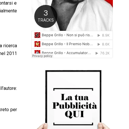
ontarsi e
0
1
zialmente
6
na ricerca
 nel 2011
l’autore:
creto per