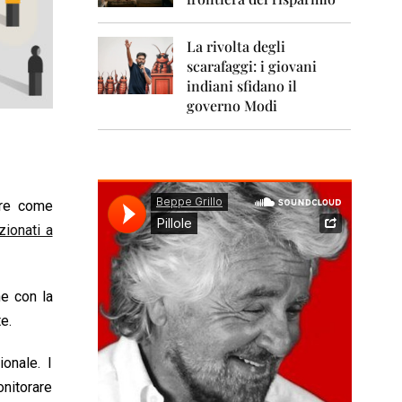
0
1
1
La rivolta degli
scarafaggi: i giovani
2
0
indiani sfidano il
1
governo Modi
2
2
0
1
3
ere come
zionati a
2
0
1
4
ne con la
2
e.
0
1
ionale. I
5
onitorare
2