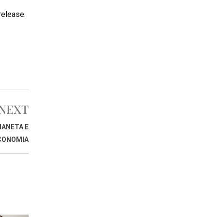
elease.
NEXT
IANETA E
ECONOMIA