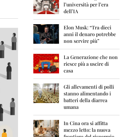
0
l’università per l’era
6
dell’IA
2
0
Elon Musk: “Tra dieci
0
anni il denaro potrebbe
7
non servire più”
2
0
La Generazione che non
0
8
riesce più a uscire di
casa
2
0
0
Gli allevamenti di polli
9
stanno alimentando i
batteri della diarrea
2
umana
0
1
0
In Cina ora si affitta
mezzo letto: la nuova
2
frontiera del risparmio