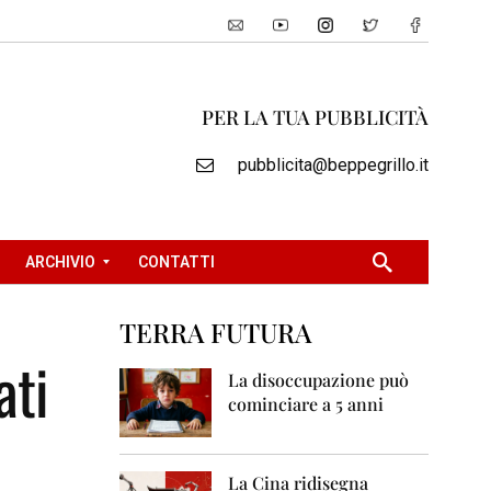
PER LA TUA PUBBLICITÀ
pubblicita@beppegrillo.it
ARCHIVIO
CONTATTI
TERRA FUTURA
2
ati
0
La disoccupazione può
0
cominciare a 5 anni
5
2
0
La Cina ridisegna