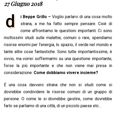
e
t
k
e
i
y
n
27 Giugno 2018
b
s
e
a
l
L
t
d
o
A
d
d
i
i Beppe Grillo –
Voglio parlarvi di una cosa molto
o
p
I
s
n
strana, a me ha fatto sempre pensare. Cioè di
k
p
n
k
come affrontiamo le questioni importanti. Ci sono
moltissimi studi sulle malattie, comuni o rare, spendiamo
risorse enormi per l’energia, lo spazio, il verde nel mondo e
tante altre cose fantastiche. Sono tutte importantissime, è
ovvio, ma vorrei soffermarmi su una questione importante,
forse la più importante e che non viene mai presa in
considerazione:
Come dobbiamo vivere insieme?
É una cosa davvero strana che non si studi come si
dovrebbe condividere le risorse comuni di un gruppo di
persone. O come le si dovrebbe gestire, come dovrebbe
farlo se parliamo di una città, di un piccolo paese etc…