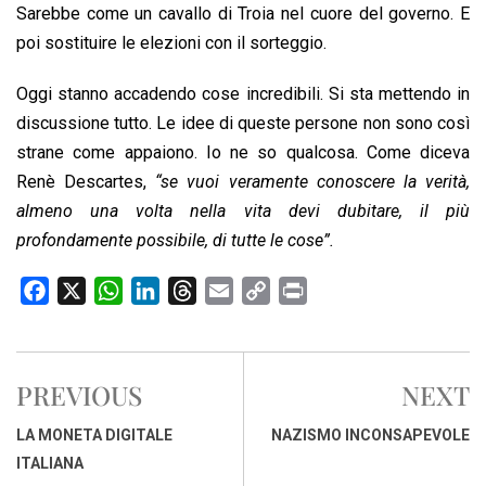
Sarebbe come un cavallo di Troia nel cuore del governo. E
poi sostituire le elezioni con il sorteggio.
Oggi stanno accadendo cose incredibili. Si sta mettendo in
discussione tutto. Le idee di queste persone non sono così
strane come appaiono. Io ne so qualcosa. Come diceva
Renè Descartes,
“se vuoi veramente conoscere la verità,
almeno una volta nella vita devi dubitare, il più
profondamente possibile, di tutte le cose”.
F
X
W
L
T
E
C
P
a
h
i
h
m
o
r
c
a
n
r
a
p
i
e
t
k
e
i
y
n
PREVIOUS
NEXT
b
s
e
a
l
L
t
o
A
d
d
i
LA MONETA DIGITALE
NAZISMO INCONSAPEVOLE
o
p
I
s
n
ITALIANA