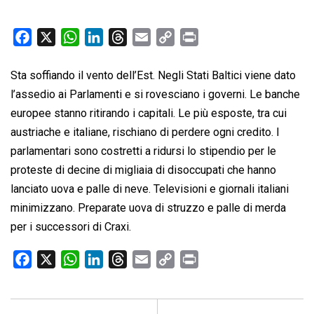
F
X
W
L
T
E
C
P
a
h
i
h
m
o
r
c
a
n
r
a
p
i
Sta soffiando il vento dell’Est. Negli Stati Baltici viene dato
e
t
k
e
i
y
n
l’assedio ai Parlamenti e si rovesciano i governi. Le banche
b
s
e
a
l
L
t
europee stanno ritirando i capitali. Le più esposte, tra cui
o
A
d
d
i
austriache e italiane, rischiano di perdere ogni credito. I
o
p
I
s
n
parlamentari sono costretti a ridursi lo stipendio per le
k
p
n
k
proteste di decine di migliaia di disoccupati che hanno
lanciato uova e palle di neve. Televisioni e giornali italiani
minimizzano. Preparate uova di struzzo e palle di merda
per i successori di Craxi.
F
X
W
L
T
E
C
P
a
h
i
h
m
o
r
c
a
n
r
a
p
i
e
t
k
e
i
y
n