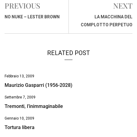
PREVIOUS
NEXT
b
s
e
a
l
L
t
o
A
d
d
i
NO NUKE – LESTER BROWN
LA MACCHINA DEL
o
p
I
s
n
COMPLOTTO PERPETUO
k
p
n
k
RELATED POST
Febbraio 13, 2009
Maurizio Gasparri (1956-2028)
Settembre 7, 2009
Tremonti, l’inimmaginabile
Gennaio 10, 2009
Tortura libera