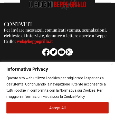
CONTATTI
Per inviare messaggi, comunicati stampa, segnalazioni,
richieste di interviste, denunce o lettere aperte a Beppe
Grillo:
web@beppegrillo.it
PUBBLICITA'
Informativa Privacy
Per la tua pubblicità su questo Blog:
Questo sito web utilizza i cookies per migliorare l'esperienza
pubblicita@beppegrillo.it
dell'utente. Continuando la navigazione l'utente acconsente a
tutti i cookie in conformità con la Normativa sui Cookies. Per
HOMEPAGE
COOKIE POLICY
PRIVACY POLICY
CONTATTI
maggiori informazioni visualizza la
Cookie Policy
Accept All
© Copyright 2026 - Il Blog di Beppe Grillo. All Rights Reserved - Powered by
happygrafic.com