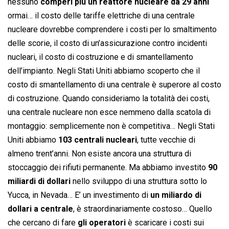
nessuno
comperi più un reattore nucleare da 29 anni
ormai… il costo delle tariffe elettriche di una centrale
nucleare dovrebbe comprendere i costi per lo smaltimento
delle scorie, il costo di un’assicurazione contro incidenti
nucleari, il costo di costruzione e di smantellamento
dell’impianto. Negli Stati Uniti abbiamo scoperto che il
costo di smantellamento di una centrale è superore al costo
di costruzione. Quando consideriamo la totalità dei costi,
una centrale nucleare non esce nemmeno dalla scatola di
montaggio: semplicemente non è competitiva… Negli Stati
Uniti abbiamo
103 centrali nucleari
, tutte vecchie di
almeno trent’anni. Non esiste ancora una struttura di
stoccaggio dei rifiuti permanente. Ma abbiamo investito
90
miliardi di dollari
nello sviluppo di una struttura sotto lo
Yucca, in Nevada… E’ un investimento di
un miliardo di
dollari a centrale
, è straordinariamente costoso… Quello
che cercano di fare
gli operatori
è scaricare i costi sui