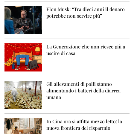
Elon Musk: “Tra dieci anni il denaro
potrebbe non servire più”
La Generazione che non riesce più a
uscire di casa
Gli allevamenti di polli stanno
alimentando i batteri della diarrea
umana
In Cina ora si affitta mezzo letto: la
nuova frontiera del risparmio