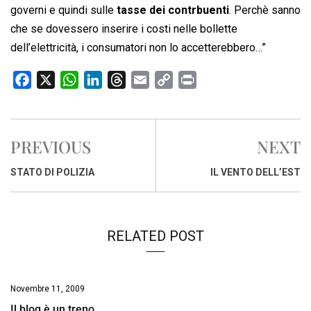
governi e quindi sulle
tasse dei contrbuenti
. Perchè sanno
che se dovessero inserire i costi nelle bollette
dell’elettricità, i consumatori non lo accetterebbero…”
F
X
W
L
T
E
C
P
a
h
i
h
m
o
r
c
a
n
r
a
p
i
e
t
k
e
i
y
n
PREVIOUS
NEXT
b
s
e
a
l
L
t
o
A
d
d
i
STATO DI POLIZIA
IL VENTO DELL’EST
o
p
I
s
n
k
p
n
k
RELATED POST
Novembre 11, 2009
Il blog è un treno