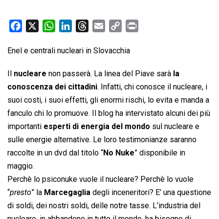
F
X
W
L
T
E
C
P
a
h
i
h
m
o
r
Enel e centrali nucleari in Slovacchia
c
a
n
r
a
p
i
e
t
k
e
i
y
n
Il
nucleare
non passerà. La linea del Piave sarà
la
b
s
e
a
l
L
t
conoscenza dei cittadini
. Infatti, chi conosce il nucleare, i
o
A
d
d
i
suoi costi, i suoi effetti, gli enormi rischi, lo evita e manda a
o
p
I
s
n
fanculo chi lo promuove. Il blog ha intervistato alcuni dei più
k
p
n
k
importanti
esperti di energia del mondo
sul nucleare e
sulle energie alternative. Le loro testimonianze saranno
raccolte in un dvd dal titolo “
No Nuke
” disponibile in
maggio.
Perchè lo psiconuke vuole il nucleare? Perchè lo vuole
“
presto
” la
Marcegaglia
degli inceneritori? E’ una questione
di soldi, dei nostri soldi, delle notre tasse. L’industria del
nucleare, in abbandono in tutto il mondo, ha bisogno di