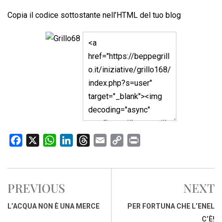
Copia il codice sottostante nell’HTML del tuo blog
F
X
W
L
T
E
C
P
a
h
i
h
m
o
r
c
a
n
r
a
p
i
e
t
k
e
i
y
n
PREVIOUS
NEXT
b
s
e
a
l
L
t
o
A
d
d
i
L’ACQUA NON È UNA MERCE
PER FORTUNA CHE L’ENEL
o
p
I
s
n
C’È!