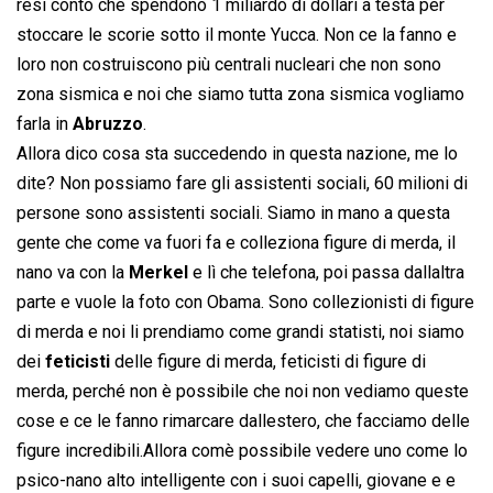
resi conto che spendono 1 miliardo di dollari a testa per
stoccare le scorie sotto il monte Yucca. Non ce la fanno e
loro non costruiscono più centrali nucleari che non sono
zona sismica e noi che siamo tutta zona sismica vogliamo
farla in
Abruzzo
.
Allora dico cosa sta succedendo in questa nazione, me lo
dite? Non possiamo fare gli assistenti sociali, 60 milioni di
persone sono assistenti sociali. Siamo in mano a questa
gente che come va fuori fa e colleziona figure di merda, il
nano va con la
Merkel
e lì che telefona, poi passa dallaltra
parte e vuole la foto con Obama. Sono collezionisti di figure
di merda e noi li prendiamo come grandi statisti, noi siamo
dei
feticisti
delle figure di merda, feticisti di figure di
merda, perché non è possibile che noi non vediamo queste
cose e ce le fanno rimarcare dallestero, che facciamo delle
figure incredibili.Allora comè possibile vedere uno come lo
psico-nano alto intelligente con i suoi capelli, giovane e e