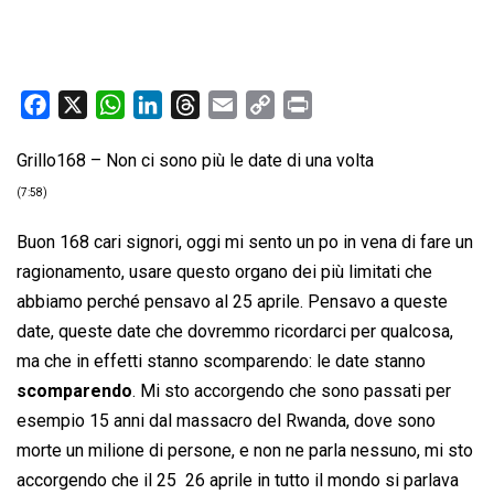
F
X
W
L
T
E
C
P
a
h
i
h
m
o
r
Grillo168 – Non ci sono più le date di una volta
c
a
n
r
a
p
i
e
t
k
e
i
y
n
(7:58)
b
s
e
a
l
L
t
Buon 168 cari signori, oggi mi sento un po in vena di fare un
o
A
d
d
i
ragionamento, usare questo organo dei più limitati che
o
p
I
s
n
abbiamo perché pensavo al 25 aprile. Pensavo a queste
k
p
n
k
date, queste date che dovremmo ricordarci per qualcosa,
ma che in effetti stanno scomparendo: le date stanno
scomparendo
. Mi sto accorgendo che sono passati per
esempio 15 anni dal massacro del Rwanda, dove sono
morte un milione di persone, e non ne parla nessuno, mi sto
accorgendo che il 25  26 aprile in tutto il mondo si parlava