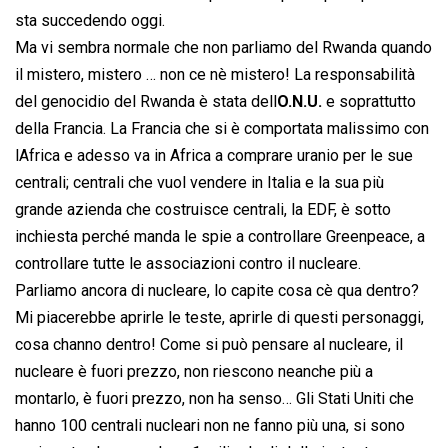
sta succedendo oggi.
Ma vi sembra normale che non parliamo del Rwanda quando
il mistero, mistero … non ce nè mistero! La responsabilità
del genocidio del Rwanda è stata dell
O.N.U.
e soprattutto
della Francia. La Francia che si è comportata malissimo con
lAfrica e adesso va in Africa a comprare uranio per le sue
centrali; centrali che vuol vendere in Italia e la sua più
grande azienda che costruisce centrali, la EDF, è sotto
inchiesta perché manda le spie a controllare Greenpeace, a
controllare tutte le associazioni contro il nucleare.
Parliamo ancora di nucleare, lo capite cosa cè qua dentro?
Mi piacerebbe aprirle le teste, aprirle di questi personaggi,
cosa channo dentro! Come si può pensare al nucleare, il
nucleare è fuori prezzo, non riescono neanche più a
montarlo, è fuori prezzo, non ha senso… Gli Stati Uniti che
hanno 100 centrali nucleari non ne fanno più una, si sono