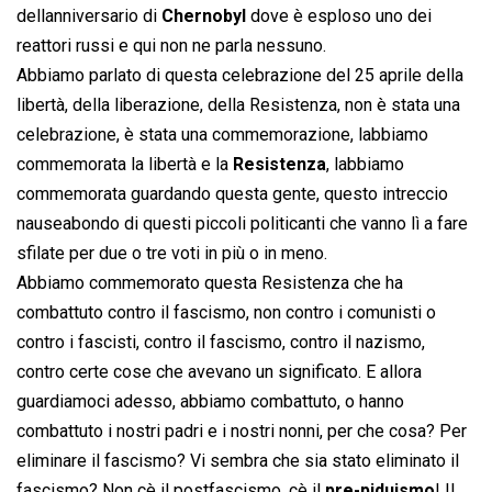
dellanniversario di
Chernobyl
dove è esploso uno dei
reattori russi e qui non ne parla nessuno.
Abbiamo parlato di questa celebrazione del 25 aprile della
libertà, della liberazione, della Resistenza, non è stata una
celebrazione, è stata una commemorazione, labbiamo
commemorata la libertà e la
Resistenza
, labbiamo
commemorata guardando questa gente, questo intreccio
nauseabondo di questi piccoli politicanti che vanno lì a fare
sfilate per due o tre voti in più o in meno.
Abbiamo commemorato questa Resistenza che ha
combattuto contro il fascismo, non contro i comunisti o
contro i fascisti, contro il fascismo, contro il nazismo,
contro certe cose che avevano un significato. E allora
guardiamoci adesso, abbiamo combattuto, o hanno
combattuto i nostri padri e i nostri nonni, per che cosa? Per
eliminare il fascismo? Vi sembra che sia stato eliminato il
fascismo? Non cè il postfascismo, cè il
pre-piduismo
! Il