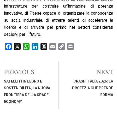
infrastrutture per costruire un’immagine di potenza
innovativa, di Paese capace di organizzare la conoscenza
su scala industriale, di attrarre talenti, di accelerare la
ricerca e di arrivare per primo nei settori considerati
decisivi per il futuro.
F
X
W
L
T
E
C
P
a
h
i
h
m
o
r
c
a
n
r
a
p
i
e
t
k
e
i
y
n
PREVIOUS
NEXT
b
s
e
a
l
L
t
o
A
d
d
i
SATELLITI IN LEGNO E
CRASH ITALIA 2026: LA
o
p
I
s
n
SOSTENIBILITÀ, LA NUOVA
PROFEZIA CHE PRENDE
k
p
n
k
FRONTIERA DELLA SPACE
FORMA
ECONOMY