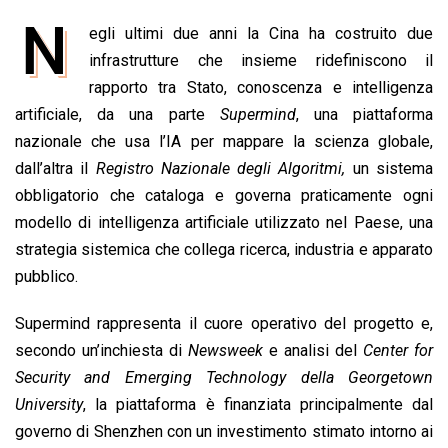
a
h
i
h
m
o
r
N
egli ultimi due anni la Cina ha costruito due
c
a
n
r
a
p
i
e
infrastrutture che insieme ridefiniscono il
t
k
e
i
y
n
b
s
e
a
l
L
t
rapporto tra Stato, conoscenza e intelligenza
o
A
d
d
i
artificiale, da una parte
Supermind
, una piattaforma
o
p
I
s
n
nazionale che usa l’IA per mappare la scienza globale,
k
p
n
k
dall’altra il
Registro Nazionale degli Algoritmi,
un sistema
obbligatorio che cataloga e governa praticamente ogni
modello di intelligenza artificiale utilizzato nel Paese, una
strategia sistemica che collega ricerca, industria e apparato
pubblico.
Supermind rappresenta il cuore operativo del progetto e,
secondo un’inchiesta di
Newsweek
e analisi del
Center for
Security and Emerging Technology della Georgetown
University
, la piattaforma è finanziata principalmente dal
governo di Shenzhen con un investimento stimato intorno ai