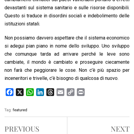
devastanti sul sistema sanitario e sulle risorse disponibili.
Questo si traduce in disordini sociali e indebolimento delle
istituzioni statali.
Non possiamo davvero aspettare che il sistema economico
si adegui pian piano in nome dello sviluppo. Uno sviluppo
che comunque tarda ad arrivare perché le leve sono
cambiate, il mondo è cambiato e proseguire ciecamente
non farà che peggiorare le cose. Non c’è più spazio per
inceneritori e trivelle, c’è bisogno di qualcosa di nuovo.
F
X
W
L
T
E
C
P
a
h
i
h
m
o
r
c
a
n
r
a
p
i
Tag:
featured
e
t
k
e
i
y
n
b
s
e
a
l
L
t
PREVIOUS
NEXT
o
A
d
d
i