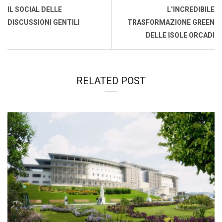
o
p
I
s
n
IL SOCIAL DELLE
L’INCREDIBILE
k
p
n
k
DISCUSSIONI GENTILI
TRASFORMAZIONE GREEN
DELLE ISOLE ORCADI
RELATED POST