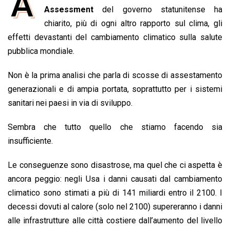
A
e
Assessment
t
k
e
del governo statunitense ha
i
y
n
b
s
e
a
l
L
t
chiarito, più di ogni altro rapporto sul clima, gli
o
A
d
d
i
effetti devastanti del cambiamento climatico sulla salute
o
p
I
s
n
pubblica mondiale.
k
p
n
k
Non è la prima analisi che parla di scosse di assestamento
generazionali e di ampia portata, soprattutto per i sistemi
sanitari nei paesi in via di sviluppo.
Sembra che tutto quello che stiamo facendo sia
insufficiente.
Le conseguenze sono disastrose, ma quel che ci aspetta è
ancora peggio: negli Usa i danni causati dal cambiamento
climatico sono stimati a più di 141 miliardi entro il 2100. I
decessi dovuti al calore (solo nel 2100) supereranno i danni
alle infrastrutture alle città costiere dall’aumento del livello