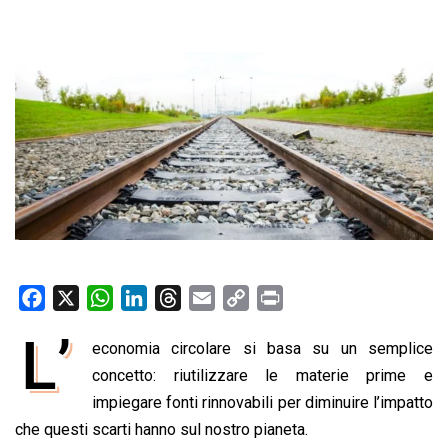
F
X
W
L
T
E
C
P
a
h
i
h
m
o
r
L’
economia circolare si basa su un semplice
c
a
n
r
a
p
i
e
concetto: riutilizzare le materie prime e
t
k
e
i
y
n
b
s
e
a
l
L
t
impiegare fonti rinnovabili per diminuire l’impatto
o
A
d
d
i
che questi scarti hanno sul nostro pianeta.