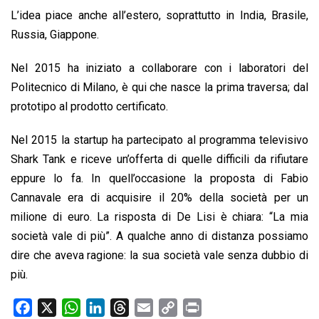
L’idea piace anche all’estero, soprattutto in India, Brasile,
Russia, Giappone.
Nel 2015 ha iniziato a collaborare con i laboratori del
Politecnico di Milano, è qui che nasce la prima traversa; dal
prototipo al prodotto certificato.
Nel 2015 la startup ha partecipato al programma televisivo
Shark Tank e riceve un’offerta di quelle difficili da rifiutare
eppure lo fa. In quell’occasione la proposta di Fabio
Cannavale era di acquisire il 20% della società per un
milione di euro. La risposta di De Lisi è chiara: “La mia
società vale di più”. A qualche anno di distanza possiamo
dire che aveva ragione: la sua società vale senza dubbio di
più.
F
X
W
L
T
E
C
P