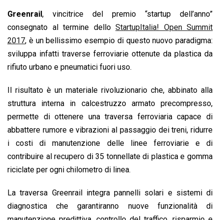
o
p
I
s
n
Greenrail
, vincitrice del premio “startup dell’anno”
k
p
n
k
consegnato al termine dello
StartupItalia! Open Summit
2017
, è un bellissimo esempio di questo nuovo paradigma:
sviluppa infatti traverse ferroviarie ottenute da plastica da
rifiuto urbano e pneumatici fuori uso.
Il risultato è un materiale rivoluzionario che, abbinato alla
struttura interna in calcestruzzo armato precompresso,
permette di ottenere una traversa ferroviaria capace di
abbattere rumore e vibrazioni al passaggio dei treni, ridurre
i costi di manutenzione delle linee ferroviarie e di
contribuire al recupero di 35 tonnellate di plastica e gomma
riciclate per ogni chilometro di linea.
La traversa Greenrail integra pannelli solari e sistemi di
diagnostica che garantiranno nuove funzionalità di
manutenzione predittiva, controllo del traffico, risparmio e